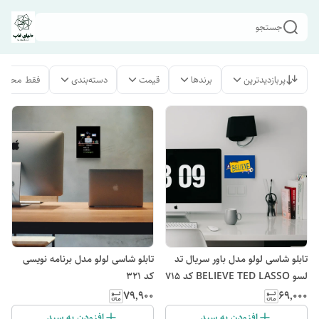
جستجو
پربازدیدترین
برندها
قیمت
دسته‌بندی
فقط محصول
تابلو شاسی لولو مدل باور سریال تد
تابلو شاسی لولو مدل برنامه نویسی
لسو BELIEVE TED LASSO کد 715
کد 321
۷۹٬۹۰۰
۶۹٬۰۰۰
افزودن به سبد
افزودن به سبد