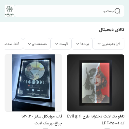
جستجو
کالای دیجیتال
جدیدترین
برندها
قیمت
دسته‌بندی
فقط محصولات
تابلو بک لایت دخترانه طرح Evil girl
قاب موزیکال سایز 20.30با
کد LPF-25001
چراغ،نور،بک لایت