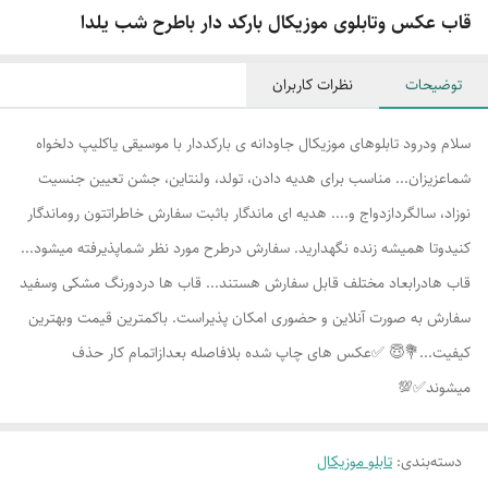
قاب عکس وتابلوی موزیکال بارکد دار باطرح شب یلدا
توضیحات
نظرات کاربران
سلام ودرود تابلوهای موزیکال جاودانه ی بارکددار با موسیقی یاکلیپ دلخواه
شماعزیزان... مناسب برای هدیه دادن، تولد، ولنتاین، جشن تعیین جنسیت
نوزاد، سالگردازدواج و.... هدیه ای ماندگار باثبت سفارش خاطراتتون روماندگار
کنیدوتا همیشه زنده نگهدارید. سفارش درطرح مورد نظر شماپذیرفته میشود...
قاب هادرابعاد مختلف قابل سفارش هستند... قاب ها دردورنگ مشکی وسفید
سفارش به صورت آنلاین و حضوری امکان پذیراست. باکمترین قیمت وبهترین
کیفیت...💐😇 ✅عکس های چاپ شده بلافاصله بعدازاتمام کار حذف
میشوند✅💯
دسته‌بندی
:
تابلو موزیکال