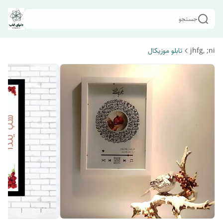
جستجو
jhfg, ;ni
تابلو موزیکال