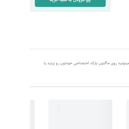
نید روی ماگتون بارکد اختصاصی خودتون رو بزنید یا