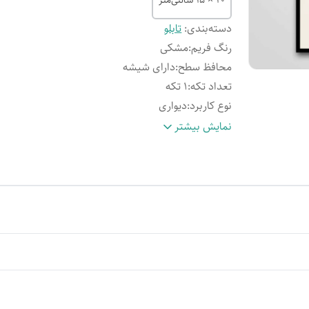
20 × 15 سانتی‌متر
دسته‌بندی
:
تابلو
رنگ فریم
:
مشکی
محافظ سطح
:
دارای شیشه
تعداد تکه
:
1 تکه
نوع کاربرد
:
دیواری
مقاوم در برابر
:
تابش نور آفتاب
نمایش بیشتر
نحوه شست‌وشو
:
قابلیت نظافت آسان
ویژگی ظاهری تابلو
:
دارای قاب
نوع تابلو
:
ساده