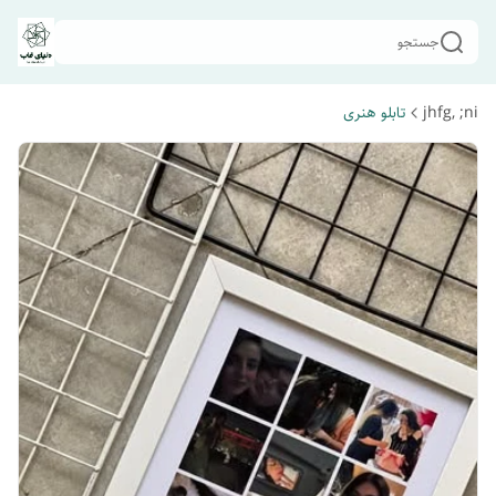
جستجو
jhfg, ;ni
تابلو هنری