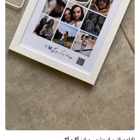
تابلو ساتین ابریشمی سایز آ۴ و آ۳