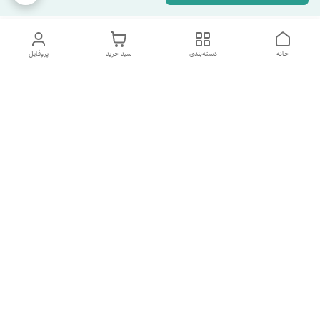
خانه
دسته‌بندی
سبد خرید
پروفایل
دسترسی سریع
تماس با ما
شکایات
درباره ما
قوانین و مقررات
سیاست حریم خصوصی
شماره پشتیبانی تلگرام 09960969095
شماره پشتیبانی واتس اپ 09391978733
شماره تماس
09960969095