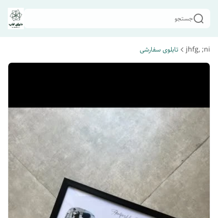
جستجو
jhfg, ;ni
تابلوی سفارشی