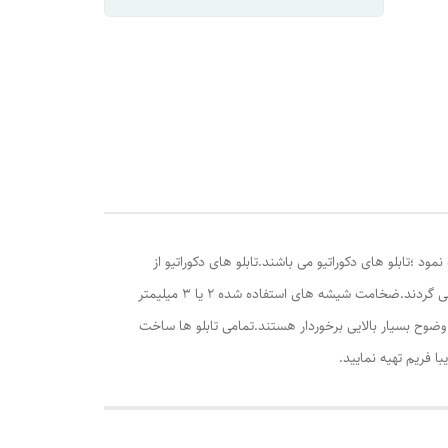
د ؛تابلو های دکوراتیو می باشند.تابلو های دکوراتیو از
یک فریم PVC,شیشه,کاغذ عکس و مقوا یا تخته تشکیل می شود.تصویر تابلو بین شیشه و مقوا قرار می گیرد و تمامی آنها در یک قاب جاگذاری می گردند.ضخامت شیشه های استفاده شده 2 یا 3 میلیمتر
انتی متر می باشد.تصاویر چاپ شده از کیفیت و وضوح بسیار بالایی برخوردار هستند.تمامی تابلو ها ساخت
با فریم تهیه نمایید.