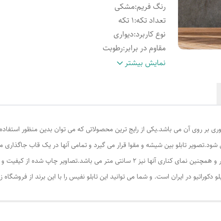
رنگ فریم
:
مشکی
تعداد تکه
:
1 تکه
نوع کاربرد
:
دیواری
مقاوم در برابر
:
رطوبت
نحوه شست‌وشو
:
قابلیت نظافت آسان
نمایش بیشتر
ویژگی ظاهری تابلو
:
دارای قاب
نوع تابلو
:
ساده
ری بر روی آن می باشد.یکی از رایج ترین محصولاتی که می توان بدین منظور استفاده نمو
می باشند.نمای روبروی فریم قاب ها عکس ها 2 سانتی متر و همچنین نمای کناری آنها نیز 2 س
 دکوراتیو در ایران است. و شما می توانید این تابلو نفیس را با این برند از فروشگاه زی