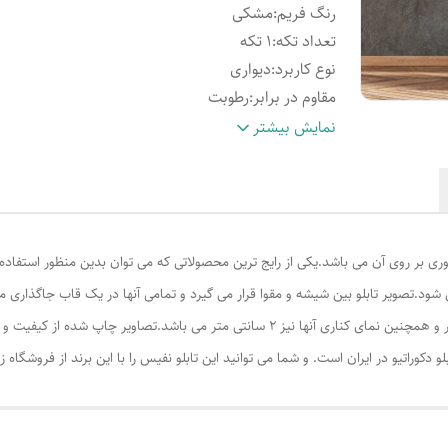
رنگ فریم
:
مشکی
تعداد تکه
:
1 تکه
نوع کاربرد
:
دیواری
مقاوم در برابر
:
رطوبت
نحوه شست‌وشو
:
قابلیت نظافت آسان
نمایش بیشتر
ویژگی ظاهری تابلو
:
دارای قاب
نوع تابلو
:
ساده
ری بر روی آن می باشد.یکی از رایج ترین محصولاتی که می توان بدین منظور استفاده نمو
می باشند.نمای روبروی فریم قاب ها عکس ها 2 سانتی متر و همچنین نمای کناری آنها نیز 2 س
 دکوراتیو در ایران است. و شما می توانید این تابلو نفیس را با این برند از فروشگاه زی