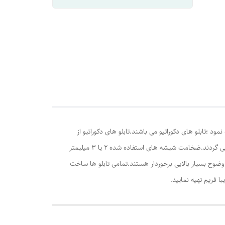
د ؛تابلو های دکوراتیو می باشند.تابلو های دکوراتیو از
یک فریم PVC,شیشه,کاغذ عکس و مقوا یا تخته تشکیل می شود.تصویر تابلو بین شیشه و مقوا قرار می گیرد و تمامی آنها در یک قاب جاگذاری می گردند.ضخامت شیشه های استفاده شده 2 یا 3 میلیمتر
انتی متر می باشد.تصاویر چاپ شده از کیفیت و وضوح بسیار بالایی برخوردار هستند.تمامی تابلو ها ساخت
با فریم تهیه نمایید.