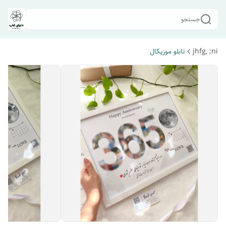
جستجو
jhfg, ;ni
تابلو موزیکال