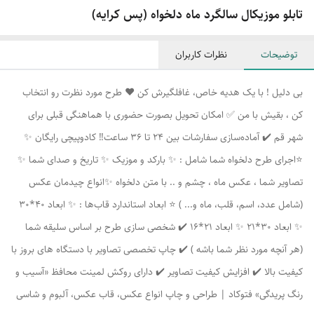
تابلو موزیکال سالگرد ماه دلخواه (پس کرایه)
توضیحات
نظرات کاربران
بی دلیل ! با یک هدیه خاص، غافلگیرش کن ❤️ طرح مورد نظرت رو انتخاب
کن ، بقیش با من ✅ امکان تحویل بصورت حضوری با هماهنگی قبلی برای
شهر قم ✔️ آماده‌سازی سفارشات بین 24 تا 36 ساعت‼️ کادوپیچی رایگان ✨
⭐اجرای طرح دلخواه شما شامل : ✨ بارکد و موزیک ✨ تاریخ و صدای شما ✨
تصاویر شما ، عکس ماه ، چشم و .. با متن دلخواه ✨انواع چیدمان عکس
(شامل عدد، اسم، قلب، ماه و... ) ⭐ ابعاد استاندارد قاب‌ها : ✨ ابعاد 40*30
✨ ابعاد 30*21 ✨ ابعاد 21*16 ✔️ شخصی سازی طرح بر اساس سلیقه شما
(هر آنچه مورد نظر شما باشه ) ✔️ چاپ تخصصی تصاویر با دستگاه های بروز با
کیفیت بالا ✔️ افزایش کیفیت تصاویر ✔️ دارای روکش لمینت محافظ «آسیب و
رنگ پریدگی» فتوکاد | طراحی و چاپ انواع عکس، قاب عکس، آلبوم و شاسی