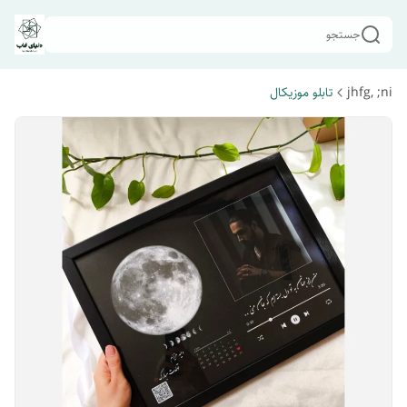
جستجو
jhfg, ;ni
تابلو موزیکال