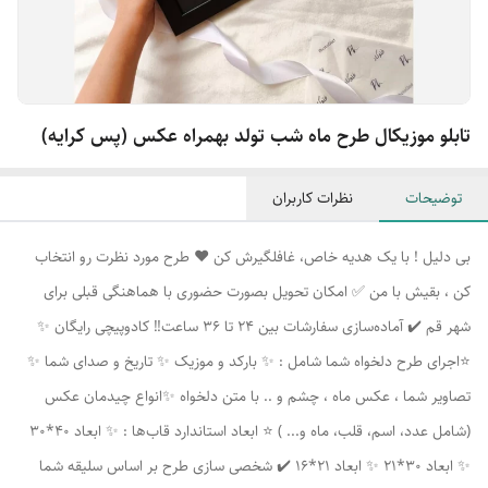
تابلو موزیکال طرح ماه شب تولد بهمراه عکس (پس کرایه)
توضیحات
نظرات کاربران
بی دلیل ! با یک هدیه خاص، غافلگیرش کن ❤️ طرح مورد نظرت رو انتخاب
کن ، بقیش با من ✅ امکان تحویل بصورت حضوری با هماهنگی قبلی برای
شهر قم ✔️ آماده‌سازی سفارشات بین 24 تا 36 ساعت‼️ کادوپیچی رایگان ✨
⭐اجرای طرح دلخواه شما شامل : ✨ بارکد و موزیک ✨ تاریخ و صدای شما ✨
تصاویر شما ، عکس ماه ، چشم و .. با متن دلخواه ✨انواع چیدمان عکس
(شامل عدد، اسم، قلب، ماه و... ) ⭐ ابعاد استاندارد قاب‌ها : ✨ ابعاد 40*30
✨ ابعاد 30*21 ✨ ابعاد 21*16 ✔️ شخصی سازی طرح بر اساس سلیقه شما