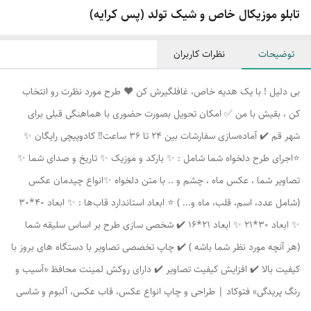
تابلو موزیکال خاص و شیک تولد (پس کرایه)
توضیحات
نظرات کاربران
بی دلیل ! با یک هدیه خاص، غافلگیرش کن ❤️ طرح مورد نظرت رو انتخاب
کن ، بقیش با من ✅ امکان تحویل بصورت حضوری با هماهنگی قبلی برای
شهر قم ✔️ آماده‌سازی سفارشات بین 24 تا 36 ساعت‼️ کادوپیچی رایگان ✨
⭐اجرای طرح دلخواه شما شامل : ✨ بارکد و موزیک ✨ تاریخ و صدای شما ✨
تصاویر شما ، عکس ماه ، چشم و .. با متن دلخواه ✨انواع چیدمان عکس
(شامل عدد، اسم، قلب، ماه و... ) ⭐ ابعاد استاندارد قاب‌ها : ✨ ابعاد 40*30
✨ ابعاد 30*21 ✨ ابعاد 21*16 ✔️ شخصی سازی طرح بر اساس سلیقه شما
(هر آنچه مورد نظر شما باشه ) ✔️ چاپ تخصصی تصاویر با دستگاه های بروز با
کیفیت بالا ✔️ افزایش کیفیت تصاویر ✔️ دارای روکش لمینت محافظ «آسیب و
رنگ پریدگی» فتوکاد | طراحی و چاپ انواع عکس، قاب عکس، آلبوم و شاسی