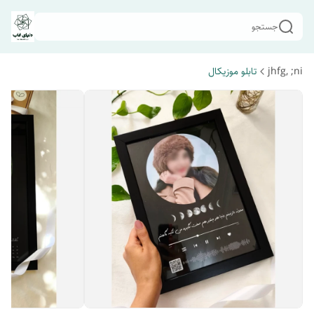
جستجو
jhfg, ;ni
تابلو موزیکال