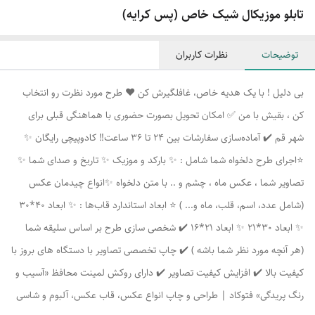
تابلو موزیکال شیک خاص (پس کرایه)
توضیحات
نظرات کاربران
بی دلیل ! با یک هدیه خاص، غافلگیرش کن ❤️ طرح مورد نظرت رو انتخاب
کن ، بقیش با من ✅ امکان تحویل بصورت حضوری با هماهنگی قبلی برای
شهر قم ✔️ آماده‌سازی سفارشات بین 24 تا 36 ساعت‼️ کادوپیچی رایگان ✨
⭐اجرای طرح دلخواه شما شامل : ✨ بارکد و موزیک ✨ تاریخ و صدای شما ✨
تصاویر شما ، عکس ماه ، چشم و .. با متن دلخواه ✨انواع چیدمان عکس
(شامل عدد، اسم، قلب، ماه و... ) ⭐ ابعاد استاندارد قاب‌ها : ✨ ابعاد 40*30
✨ ابعاد 30*21 ✨ ابعاد 21*16 ✔️ شخصی سازی طرح بر اساس سلیقه شما
(هر آنچه مورد نظر شما باشه ) ✔️ چاپ تخصصی تصاویر با دستگاه های بروز با
کیفیت بالا ✔️ افزایش کیفیت تصاویر ✔️ دارای روکش لمینت محافظ «آسیب و
رنگ پریدگی» فتوکاد | طراحی و چاپ انواع عکس، قاب عکس، آلبوم و شاسی