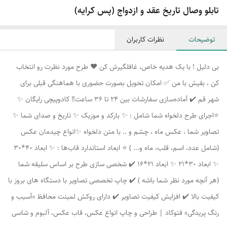
تابلو وصال تاریخ عقد و ازدواج (پس کرایه)
توضیحات
نظرات کاربران
بی دلیل ! با یک هدیه خاص، غافلگیرش کن ❤️ طرح مورد نظرت رو انتخاب
کن ، بقیش با من ✅ امکان تحویل بصورت حضوری با هماهنگی قبلی برای
شهر قم ✔️ آماده‌سازی سفارشات بین 24 تا 36 ساعت‼️ کادوپیچی رایگان ✨
⭐اجرای طرح دلخواه شما شامل : ✨ بارکد و موزیک ✨ تاریخ و صدای شما ✨
تصاویر شما ، عکس ماه ، چشم و .. با متن دلخواه ✨انواع چیدمان عکس
(شامل عدد، اسم، قلب، ماه و... ) ⭐ ابعاد استاندارد قاب‌ها : ✨ ابعاد 40*30
✨ ابعاد 30*21 ✨ ابعاد 21*16 ✔️ شخصی سازی طرح بر اساس سلیقه شما
(هر آنچه مورد نظر شما باشه ) ✔️ چاپ تخصصی تصاویر با دستگاه های بروز با
کیفیت بالا ✔️ افزایش کیفیت تصاویر ✔️ دارای روکش لمینت محافظ «آسیب و
رنگ پریدگی» فتوکاد | طراحی و چاپ انواع عکس، قاب عکس، آلبوم و شاسی