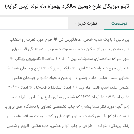
تابلو موزیکال طرح دومین سالگرد بهمراه ماه تولد (پس کرایه)
توضیحات
نظرات کاربران
بی دلیل ! با یک هدیه خاص، غافلگیرش کن ❤️ طرح مورد نظرت رو انتخاب
کن ، بقیش با من ✅ امکان تحویل بصورت حضوری با هماهنگی قبلی برای
شهر قم ✔️ آماده‌سازی سفارشات بین 24 تا 36 ساعت‼️ کادوپیچی رایگان ✨
⭐اجرای طرح دلخواه شما شامل : ✨ بارکد و موزیک ✨ تاریخ و صدای شما ✨
تصاویر شما ، عکس ماه ، چشم و .. با متن دلخواه ✨انواع چیدمان عکس
(شامل عدد، اسم، قلب، ماه و... ) ⭐ ابعاد استاندارد قاب‌ها : ✨ ابعاد 40*30
✨ ابعاد 30*21 ✨ ابعاد 21*16 ✔️ شخصی سازی طرح بر اساس سلیقه شما
(هر آنچه مورد نظر شما باشه ) ✔️ چاپ تخصصی تصاویر با دستگاه های بروز با
کیفیت بالا ✔️ افزایش کیفیت تصاویر ✔️ دارای روکش لمینت محافظ «آسیب و
رنگ پریدگی» فتوکاد | طراحی و چاپ انواع عکس، قاب عکس، آلبوم و شاسی