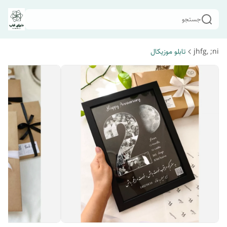
جستجو
jhfg, ;ni
تابلو موزیکال