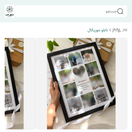
جستجو
jhfg, ;ni
تابلو موزیکال