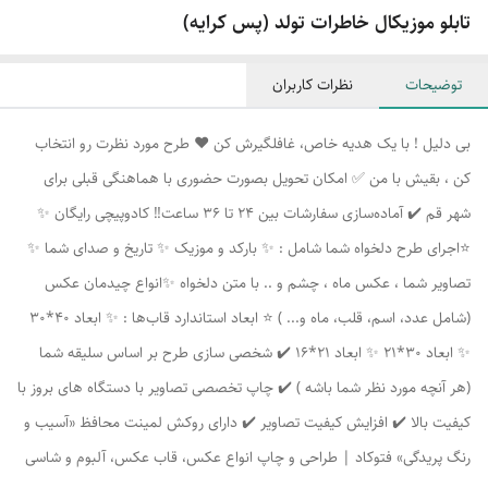
تابلو موزیکال خاطرات تولد (پس کرایه)
توضیحات
نظرات کاربران
بی دلیل ! با یک هدیه خاص، غافلگیرش کن ❤️ طرح مورد نظرت رو انتخاب
کن ، بقیش با من ✅ امکان تحویل بصورت حضوری با هماهنگی قبلی برای
شهر قم ✔️ آماده‌سازی سفارشات بین 24 تا 36 ساعت‼️ کادوپیچی رایگان ✨
⭐اجرای طرح دلخواه شما شامل : ✨ بارکد و موزیک ✨ تاریخ و صدای شما ✨
تصاویر شما ، عکس ماه ، چشم و .. با متن دلخواه ✨انواع چیدمان عکس
(شامل عدد، اسم، قلب، ماه و... ) ⭐ ابعاد استاندارد قاب‌ها : ✨ ابعاد 40*30
✨ ابعاد 30*21 ✨ ابعاد 21*16 ✔️ شخصی سازی طرح بر اساس سلیقه شما
(هر آنچه مورد نظر شما باشه ) ✔️ چاپ تخصصی تصاویر با دستگاه های بروز با
کیفیت بالا ✔️ افزایش کیفیت تصاویر ✔️ دارای روکش لمینت محافظ «آسیب و
رنگ پریدگی» فتوکاد | طراحی و چاپ انواع عکس، قاب عکس، آلبوم و شاسی