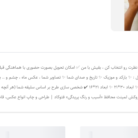
 : ✨ بارکد و موزیک ✨ تاریخ و صدای شما ✨ تصاویر شما ، عکس ماه ، چشم و .. 
قلب، ماه و... ) ⭐ ابعاد استاندارد قاب‌ها : ✨ ابعاد 40*30 ✨ ابعاد 30*21 ✨ ابعاد 21*16 ✔️ 
ای روکش لمینت محافظ «آسیب و رنگ پریدگی» فتوکاد | طراحی و چاپ انواع عکس، ق