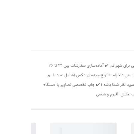
بی دلیل ! با یک هدیه خاص، غافلگیرش کن ❤️ طرح مورد نظرت رو انتخاب کن ، بقیش با من ✅ امکان تحویل بصورت حضوری با هماهنگی قبلی برای شهر قم ✔️ آماده‌سازی سفارشات بین 24 تا 36
با متن دلخواه ✨انواع چیدمان عکس (شامل عدد، اسم،
شخصی سازی طرح بر اساس سلیقه شما (هر آنچه مورد نظر شما باشه ) ✔️ چاپ تخصصی تصاویر با دستگاه
اب عکس، آلبوم و شاسی