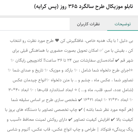
تابلو موزیکال طرح سالگرد 365 روز (پس کرایه)
توضیحات
نظرات کاربران
بی دلیل ! با یک هدیه خاص، غافلگیرش کن ❤️ طرح مورد نظرت رو انتخاب
کن ، بقیش با من ✅ امکان تحویل بصورت حضوری با هماهنگی قبلی برای
شهر قم ✔️ آماده‌سازی سفارشات بین 24 تا 36 ساعت‼️ کادوپیچی رایگان ✨
⭐اجرای طرح دلخواه شما شامل : ✨ بارکد و موزیک ✨ تاریخ و صدای شما ✨
تصاویر شما ، عکس ماه ، چشم و .. با متن دلخواه ✨انواع چیدمان عکس
(شامل عدد، اسم، قلب، ماه و... ) ⭐ ابعاد استاندارد قاب‌ها : ✨ ابعاد 40*30
✨ ابعاد 30*21 ✨ ابعاد 21*16 ✔️ شخصی سازی طرح بر اساس سلیقه شما
(هر آنچه مورد نظر شما باشه ) ✔️ چاپ تخصصی تصاویر با دستگاه های بروز با
کیفیت بالا ✔️ افزایش کیفیت تصاویر ✔️ دارای روکش لمینت محافظ «آسیب و
رنگ پریدگی» فتوکاد | طراحی و چاپ انواع عکس، قاب عکس، آلبوم و شاسی