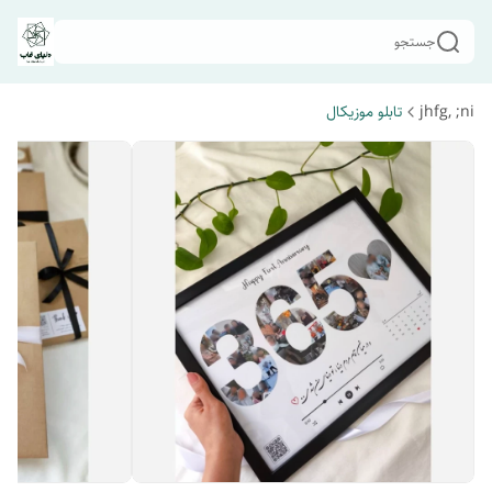
جستجو
jhfg, ;ni
تابلو موزیکال