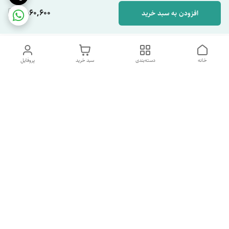
1,560,600
افزودن به سبد خرید
خانه
دسته‌بندی
سبد خرید
پروفایل
دسترسی سریع
تماس با ما
شکایات
درباره ما
قوانین و مقررات
سیاست حریم خصوصی
شماره پشتیبانی تلگرام 09960969095