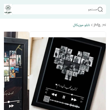
جستجو
jhfg, ;ni
تابلو موزیکال