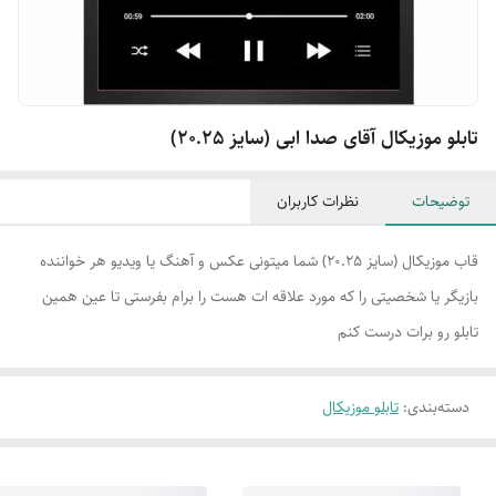
تابلو موزیکال آقای صدا ابی (سایز 20.25)
توضیحات
نظرات کاربران
قاب موزیکال (سایز 20.25) شما میتونی عکس و آهنگ یا ویدیو هر خواننده
بازیگر یا شخصیتی را که مورد علاقه ات هست را برام بفرستی تا عین همین
تابلو رو برات درست کنم
دسته‌بندی
:
تابلو موزیکال