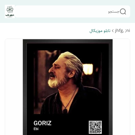
جستجو
jhfg, ;ni
تابلو موزیکال