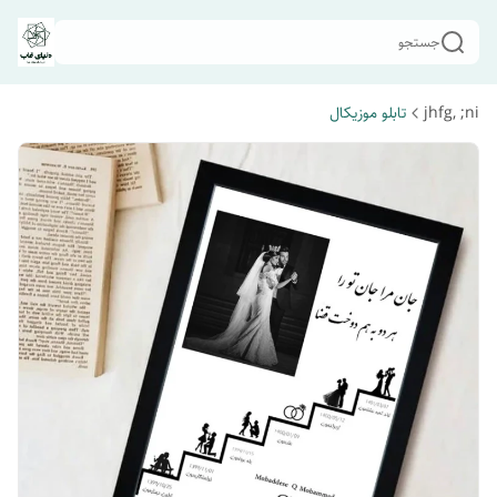
جستجو
jhfg, ;ni
تابلو موزیکال