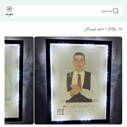
جستجو
jhfg, ;ni
تابلو موزیکال