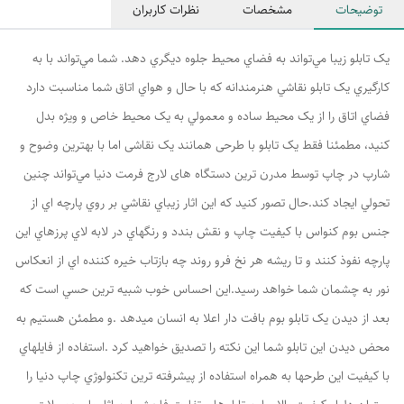
توضیحات
مشخصات
نظرات کاربران
يک تابلو زيبا مي‌تواند به فضاي محیط جلوه ديگري دهد. شما مي‌تواند با به
کارگيري يک تابلو نقاشي هنرمندانه که با حال و هواي اتاق شما مناسبت دارد
فضاي اتاق را از يک محيط ساده و معمولي به يک محيط خاص و ويژه بدل
کنيد، مطمئنا فقط يک تابلو با طرحی همانند یک نقاشی اما با بهترین وضوح و
شارپ در چاپ توسط مدرن ترین دستگاه های لارج فرمت دنیا مي‌تواند چنين
تحولي ايجاد کند.حال تصور کنيد که اين اثار زيباي نقاشي بر روي پارچه اي از
جنس بوم کنواس با کيفيت چاپ و نقش بندد و رنگهاي در لابه لاي پرزهاي اين
پارچه نفوذ کنند و تا ريشه هر نخ فرو روند چه بازتاب خيره کننده اي از انعکاس
نور به چشمان شما خواهد رسيد.اين احساس خوب شبيه ترين حسي است که
بعد از ديدن يک تابلو بوم بافت دار اعلا به انسان ميدهد .و مطمئن هستيم به
محض ديدن اين تابلو شما اين نکته را تصديق خواهيد کرد .استفاده از فايلهاي
با کيفيت اين طرحها به همراه استفاده از پيشرفته ترين تکنولوژي چاپ دنيا را