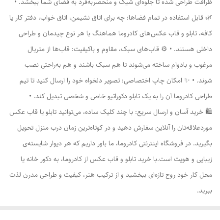
ظرافت طراحی شده تا جلوه‌ای شیک و منحصربه‌فرد به فضای شما ببخشد. •
🌿 قابل استفاده در تمام فضاها: چه برای اتاق نشیمن، اتاق خواب، دفتر کار یا
کافه، تابلو و قاب عکس‌های کادروما هماهنگ با هر نوع چیدمان و طراحی
داخلی هستند. • ⚙️ قاب‌های سبک، مقاوم و باکیفیت: قاب‌ها از متریال
مرغوب و بادوام ساخته می‌شوند تا هم سبک باشند و هم به‌راحتی نصب
شوند. • ✨ امکان چاپ اختصاصی: تصویر دلخواه خود را ارسال کنید تا تیم
طراحی کادروما آن را به یک تابلو دکوراتیو خاص و شخصی تبدیل کند. •
🛍️ خرید آسان و ارسال سریع: با چند کلیک ساده، می‌توانید تابلو یا قاب عکس
موردعلاقه‌تان را آنلاین سفارش دهید و در کوتاه‌ترین زمان درب منزل تحویل
بگیرید. در فروشگاه اینترنتی کادروما، ما باور داریم که هر دیوار شایسته‌ی
زیبایی و هویت است.با خرید تابلو و قاب عکس از کادروما، به دکور خانه یا
محل کار خود روح تازه‌ای ببخشید و از ترکیب هنر، کیفیت و طراحی مدرن لذت
ببرید.