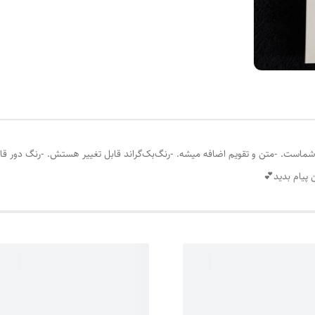
 به سلیقه‌ی شماست. -متن و تقویم اضافه میشه. -رنگ‌بک‌گراند قابل تغییر هستش. -رنگ دو