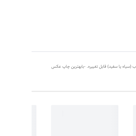
ر قاب (سیاه یا سفید) قابل تغییره. -بابهترین چاپ عکس