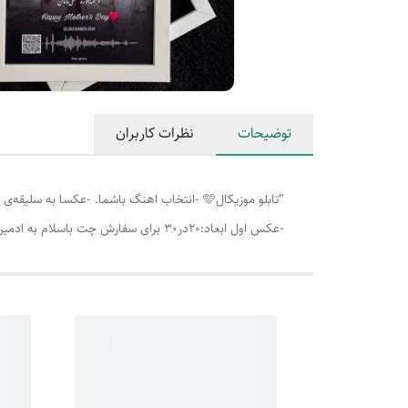
توضیحات
نظرات کاربران
"تابلو موزیکال🩵 -انتخاب اهنگ باشما. -عکسا
-عکس اول ابعاد:20در30 برای سفارش چت باسلام به ادمین پیام بدید💕