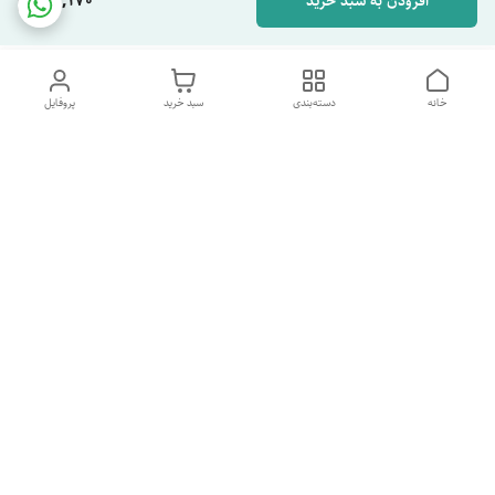
116,170
افزودن به سبد خرید
خانه
دسته‌بندی
سبد خرید
پروفایل
دسترسی سریع
تماس با ما
شکایات
درباره ما
قوانین و مقررات
سیاست حریم خصوصی
شماره پشتیبانی تلگرام 09960969095
شماره پشتیبانی واتس اپ 09391978733