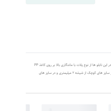
تابلو یکی از بهترین انتخابها برای تغییر دکوراسیون منزل می‌باشد. نمای روبروی آن 2CM و نمای کناری آن نیز 2CM می‌باشد. چاپ استفاده شده در این تابلو ها از نوع پلات با ماندگاری بالا بر روی کاغذ PP
مات گرید1 و ضد آب می‌باشد. همچنین در پشت تابلوها از مقوا سه لایه ی سه میلی متری گرید A استفاده می‌گردد.این تابلو ها شیشه دارند و در سایز های کوچک از شیشه 2 میلیمتری و در سایز های