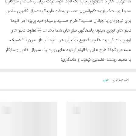
ما: ترکیب هنر با تکنولوژی چاپ بک لایت اکوسالونت ؛ پایدار، شیک و سازگار با
محیط زیست! نیاز به دکوراسیون منحصر به فرد دارید؟ به دنبال کادویی خاص
برای نوجوانان یا جوانان هستید؟ طراح هستید و میخواهید پروژه اجرا کنید؟
تابلو های لوژين میتونه پاسخگوی نیاز های شما باشه... 🚀 تفاوت تابلو های
لوژين با دیگر برند ها چیه؟ تنوع بالا برای هر سلیقه ای ؛از مدرن تا کلاسیک،
همه در یکجا ! طرح هایی با الهام از ترند های روز دنیا . متریال خاص و سازگار
با محیط زیست؛ تضمین کیفیت و ماندگاری!
دسته‌بندی
:
تابلو