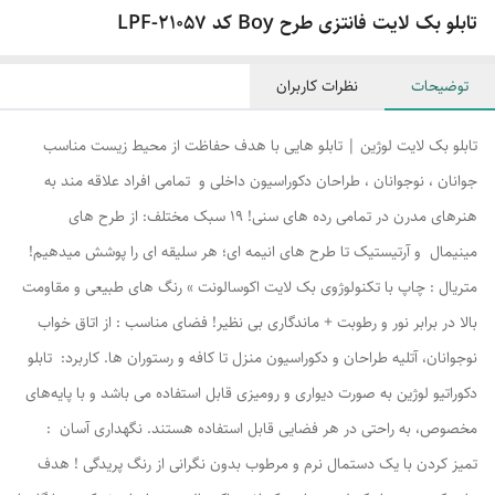
تابلو بک لایت فانتزی طرح Boy کد LPF-21057
توضیحات
نظرات کاربران
تابلو بک لایت لوژین | تابلو هایی با هدف حفاظت از محیط زیست مناسب
جوانان ، نوجوانان ، طراحان دکوراسیون داخلی و تمامی افراد علاقه مند به
هنرهای مدرن در تمامی رده های سنی! ۱۹ سبک مختلف: از طرح های
مینیمال و آرتیستیک تا طرح های انیمه ای؛ هر سلیقه ای را پوشش میدهیم!
متریال : چاپ با تکنولوژوی بک لایت اکوسالونت » رنگ های طبیعی و مقاومت
بالا در برابر نور و رطوبت + ماندگاری بی نظیر! فضای مناسب : از اتاق خواب
نوجوانان، آتلیه طراحان و دکوراسیون منزل تا کافه و رستوران ها. کاربرد: تابلو
دکوراتیو لوژین به صورت دیواری و رومیزی قابل استفاده می باشد و با پایه‌های
مخصوص، به راحتی در هر فضایی قابل استفاده هستند. نگهداری آسان :
تمیز کردن با یک دستمال نرم و مرطوب بدون نگرانی از رنگ پریدگی ! هدف