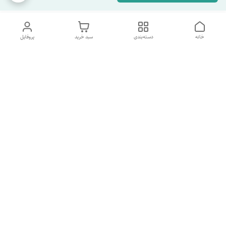
خانه
دسته‌بندی
سبد خرید
پروفایل
دسترسی سریع
تماس با ما
شکایات
درباره ما
قوانین و مقررات
سیاست حریم خصوصی
شماره پشتیبانی تلگرام 09960969095
شماره پشتیبانی واتس اپ 09391978733
شماره تماس
09960969095