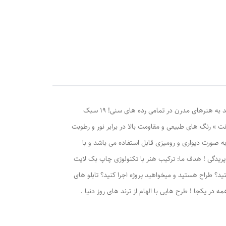
تابلو دکوراتیو لوژین | تابلو هایی با هدف حفاظت از محیط زیست مناسب جوانان ، نوجوانان ، طراحان دکوراسیون داخلی و تمامی افراد علاقه مند به هنرهای مدرن در تمامی رده های سنی! ۱۹ سبک
 » رنگ های طبیعی و مقاومت بالا در برابر نور و رطوبت
 به صورت دیواری و رومیزی قابل استفاده می باشد و با
پریدگی ! هدف ما: ترکیب هنر با تکنولوژی چاپ بک لایت
ید؟ طراح هستید و میخواهید پروژه اجرا کنید؟ تابلو های
 در یکجا ! طرح هایی با الهام از ترند های روز دنیا .