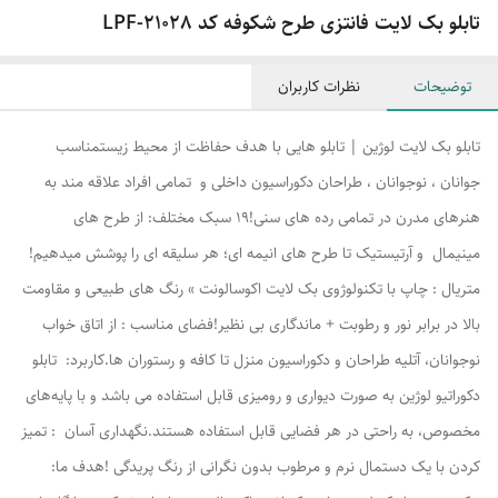
تابلو بک لایت فانتزی طرح شکوفه کد LPF-21028
توضیحات
نظرات کاربران
تابلو بک لایت لوژین | تابلو هایی با هدف حفاظت از محیط زیستمناسب
جوانان ، نوجوانان ، طراحان دکوراسیون داخلی و تمامی افراد علاقه مند به
هنرهای مدرن در تمامی رده های سنی!۱۹ سبک مختلف: از طرح های
مینیمال و آرتیستیک تا طرح های انیمه ای؛ هر سلیقه ای را پوشش میدهیم!
متریال : چاپ با تکنولوژوی بک لایت اکوسالونت » رنگ های طبیعی و مقاومت
بالا در برابر نور و رطوبت + ماندگاری بی نظیر!فضای مناسب : از اتاق خواب
نوجوانان، آتلیه طراحان و دکوراسیون منزل تا کافه و رستوران ها.کاربرد: تابلو
دکوراتیو لوژین به صورت دیواری و رومیزی قابل استفاده می باشد و با پایه‌های
مخصوص، به راحتی در هر فضایی قابل استفاده هستند.نگهداری آسان : تمیز
کردن با یک دستمال نرم و مرطوب بدون نگرانی از رنگ پریدگی !هدف ما: