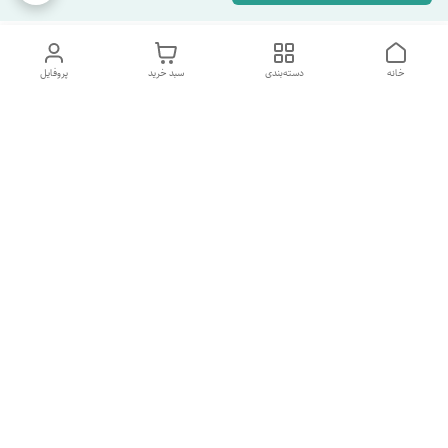
خانه
دسته‌بندی
سبد خرید
پروفایل
دسترسی سریع
تماس با ما
شکایات
درباره ما
قوانین و مقررات
سیاست حریم خصوصی
شماره پشتیبانی تلگرام 09960969095
شماره پشتیبانی واتس اپ 09391978733
شماره تماس
09960969095