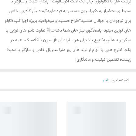
ترکیب هنر با تکنولوژی چاپ بک لایت اکوسالونت ؛ پایدار، شیک و سازگار با
محیط زیست!نیاز به دکوراسیون منحصر به فرد دارید؟به دنبال کادویی خاص
برای نوجوانان یا جوانان هستید؟طراح هستید و میخواهید پروژه اجرا کنید؟تابلو
های لوژين میتونه پاسخگوی نیاز های شما باشه...🚀 تفاوت تابلو های لوژين با
دیگر برند ها چیه؟تنوع بالا برای هر سلیقه ای ؛از مدرن تا کلاسیک، همه در
یکجا !طرح هایی با الهام از ترند های روز دنیا .متریال خاص و سازگار با محیط
زیست؛ تضمین کیفیت و ماندگاری!
دسته‌بندی
:
تابلو