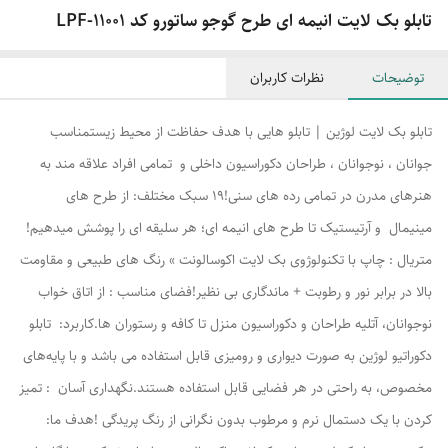
تابلو بک لایت انیمه ای طرح گوجو ساتورو کد LPF-11001
توضیحات
نظرات کاربران
تابلو بک لایت لوژین | تابلو هایی با هدف حفاظت از محیط زیستمناسب
جوانان ، نوجوانان ، طراحان دکوراسیون داخلی و تمامی افراد علاقه مند به
هنرهای مدرن در تمامی رده های سنی!۱۹ سبک مختلف: از طرح های
مینیمال و آرتیستیک تا طرح های انیمه ای؛ هر سلیقه ای را پوشش میدهیم!
متریال : چاپ با تکنولوژوی بک لایت اکوسالونت » رنگ های طبیعی و مقاومت
بالا در برابر نور و رطوبت + ماندگاری بی نظیر!فضای مناسب : از اتاق خواب
نوجوانان، آتلیه طراحان و دکوراسیون منزل تا کافه و رستوران ها.کاربرد: تابلو
دکوراتیو لوژین به صورت دیواری و رومیزی قابل استفاده می باشد و با پایه‌های
مخصوص، به راحتی در هر فضایی قابل استفاده هستند.نگهداری آسان : تمیز
کردن با یک دستمال نرم و مرطوب بدون نگرانی از رنگ پریدگی !هدف ما: