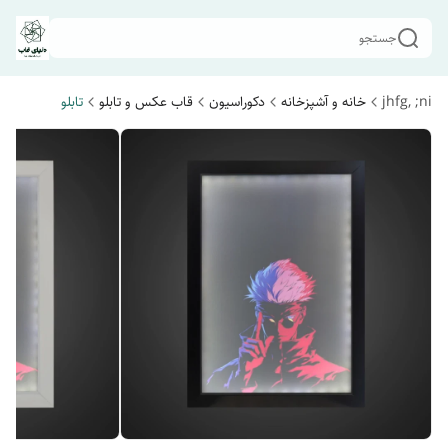
جستجو
jhfg, ;ni
خانه و آشپزخانه
دکوراسیون
قاب عکس و تابلو
تابلو