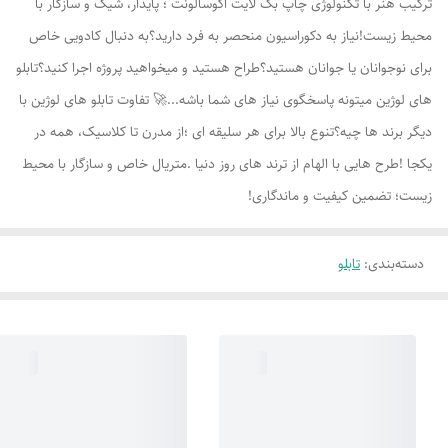
ترکیب هنر با تکنولوژی چاپ بک لایت اکوسالونت ؛ پایدار، شیک و سازگار با
محیط زیست!نیاز به دکوراسیون منحصر به فرد دارید؟به دنبال کادویی خاص
برای نوجوانان یا جوانان هستید؟طراح هستید و میخواهید پروژه اجرا کنید؟تابلو
های لوژين میتونه پاسخگوی نیاز های شما باشه...🚀 تفاوت تابلو های لوژين با
دیگر برند ها چیه؟تنوع بالا برای هر سلیقه ای ؛از مدرن تا کلاسیک، همه در
یکجا !طرح هایی با الهام از ترند های روز دنیا .متریال خاص و سازگار با محیط
زیست؛ تضمین کیفیت و ماندگاری!
دسته‌بندی
:
تابلو