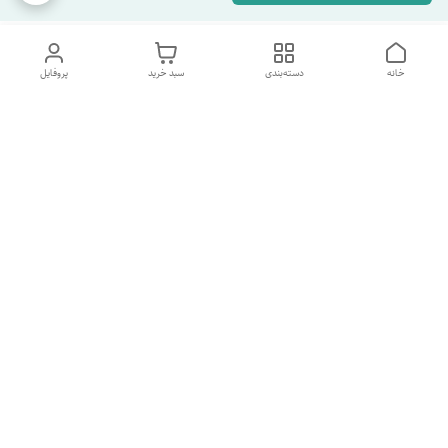
خانه
دسته‌بندی
سبد خرید
پروفایل
دسترسی سریع
تماس با ما
شکایات
درباره ما
قوانین و مقررات
سیاست حریم خصوصی
شماره پشتیبانی تلگرام 09960969095
شماره پشتیبانی واتس اپ 09391978733
شماره تماس
09960969095