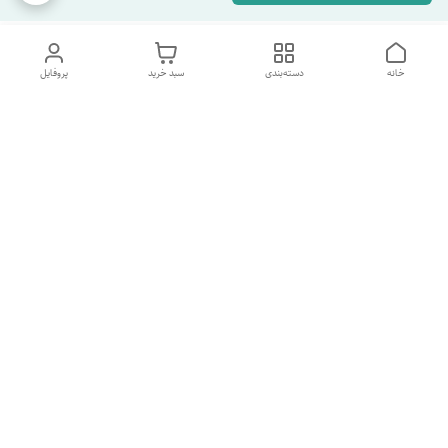
خانه
دسته‌بندی
سبد خرید
پروفایل
دسترسی سریع
تماس با ما
شکایات
درباره ما
قوانین و مقررات
سیاست حریم خصوصی
شماره پشتیبانی تلگرام 09960969095
شماره پشتیبانی واتس اپ 09391978733
شماره تماس
09960969095