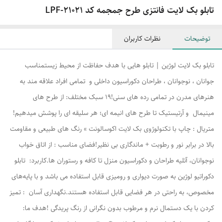
تابلو بک لایت فانتزی طرح جمجمه کد LPF-21021
توضیحات
نظرات کاربران
تابلو بک لایت لوژین | تابلو هایی با هدف حفاظت از محیط زیستمناسب
جوانان ، نوجوانان ، طراحان دکوراسیون داخلی و تمامی افراد علاقه مند به
هنرهای مدرن در تمامی رده های سنی!۱۹ سبک مختلف: از طرح های
مینیمال و آرتیستیک تا طرح های انیمه ای؛ هر سلیقه ای را پوشش میدهیم!
متریال : چاپ با تکنولوژوی بک لایت اکوسالونت » رنگ های طبیعی و مقاومت
بالا در برابر نور و رطوبت + ماندگاری بی نظیر!فضای مناسب : از اتاق خواب
نوجوانان، آتلیه طراحان و دکوراسیون منزل تا کافه و رستوران ها.کاربرد: تابلو
دکوراتیو لوژین به صورت دیواری و رومیزی قابل استفاده می باشد و با پایه‌های
مخصوص، به راحتی در هر فضایی قابل استفاده هستند.نگهداری آسان : تمیز
کردن با یک دستمال نرم و مرطوب بدون نگرانی از رنگ پریدگی !هدف ما: