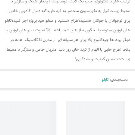
ترکیب هنر با تکنولوژی چاپ بک لایت اکوسالونت ؛ پایدار، شیک و سازگار با
محیط زیست!نیاز به دکوراسیون منحصر به فرد دارید؟به دنبال کادویی خاص
برای نوجوانان یا جوانان هستید؟طراح هستید و میخواهید پروژه اجرا کنید؟تابلو
های لوژين میتونه پاسخگوی نیاز های شما باشه...🚀 تفاوت تابلو های لوژين با
دیگر برند ها چیه؟تنوع بالا برای هر سلیقه ای ؛از مدرن تا کلاسیک، همه در
یکجا !طرح هایی با الهام از ترند های روز دنیا .متریال خاص و سازگار با محیط
زیست؛ تضمین کیفیت و ماندگاری!
دسته‌بندی
:
تابلو