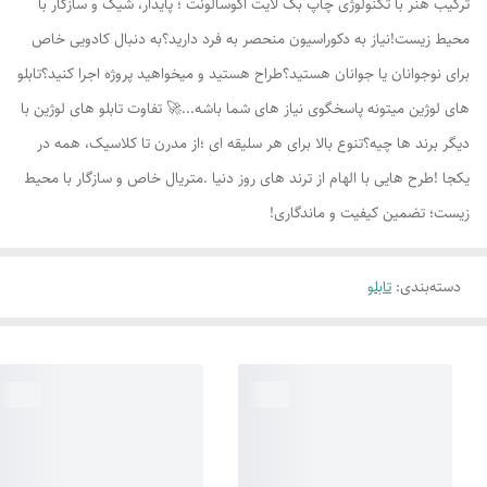
ترکیب هنر با تکنولوژی چاپ بک لایت اکوسالونت ؛ پایدار، شیک و سازگار با
محیط زیست!نیاز به دکوراسیون منحصر به فرد دارید؟به دنبال کادویی خاص
برای نوجوانان یا جوانان هستید؟طراح هستید و میخواهید پروژه اجرا کنید؟تابلو
های لوژين میتونه پاسخگوی نیاز های شما باشه...🚀 تفاوت تابلو های لوژين با
دیگر برند ها چیه؟تنوع بالا برای هر سلیقه ای ؛از مدرن تا کلاسیک، همه در
یکجا !طرح هایی با الهام از ترند های روز دنیا .متریال خاص و سازگار با محیط
زیست؛ تضمین کیفیت و ماندگاری!
دسته‌بندی
:
تابلو