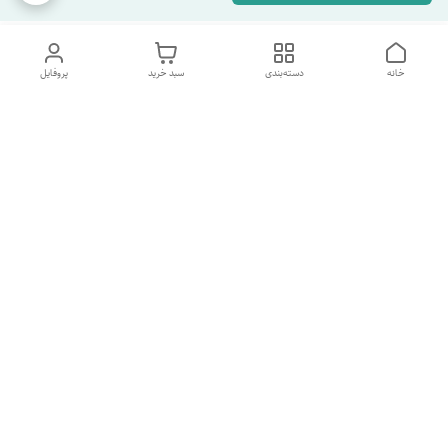
خانه
دسته‌بندی
سبد خرید
پروفایل
دسترسی سریع
تماس با ما
شکایات
درباره ما
قوانین و مقررات
سیاست حریم خصوصی
شماره پشتیبانی تلگرام 09960969095
شماره پشتیبانی واتس اپ 09391978733
شماره تماس
09960969095