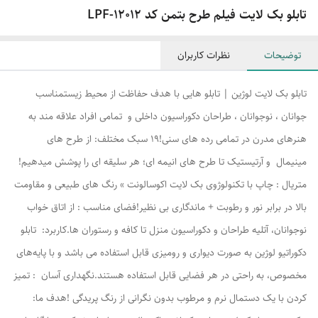
تابلو بک لایت فیلم طرح بتمن کد LPF-12012
توضیحات
نظرات کاربران
تابلو بک لایت لوژین | تابلو هایی با هدف حفاظت از محیط زیستمناسب
جوانان ، نوجوانان ، طراحان دکوراسیون داخلی و تمامی افراد علاقه مند به
هنرهای مدرن در تمامی رده های سنی!۱۹ سبک مختلف: از طرح های
مینیمال و آرتیستیک تا طرح های انیمه ای؛ هر سلیقه ای را پوشش میدهیم!
متریال : چاپ با تکنولوژوی بک لایت اکوسالونت » رنگ های طبیعی و مقاومت
بالا در برابر نور و رطوبت + ماندگاری بی نظیر!فضای مناسب : از اتاق خواب
نوجوانان، آتلیه طراحان و دکوراسیون منزل تا کافه و رستوران ها.کاربرد: تابلو
دکوراتیو لوژین به صورت دیواری و رومیزی قابل استفاده می باشد و با پایه‌های
مخصوص، به راحتی در هر فضایی قابل استفاده هستند.نگهداری آسان : تمیز
کردن با یک دستمال نرم و مرطوب بدون نگرانی از رنگ پریدگی !هدف ما: