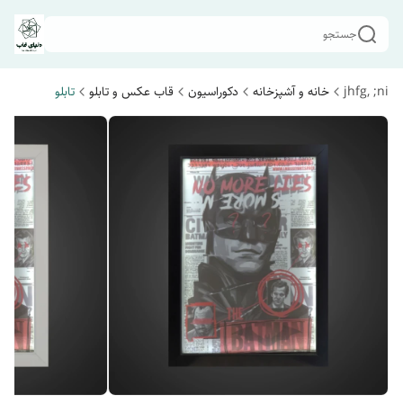
جستجو
jhfg, ;ni
خانه و آشپزخانه
دکوراسیون
قاب عکس و تابلو
تابلو