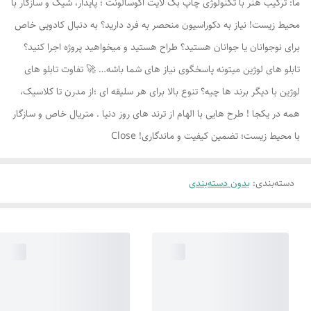
ما: ترکیب هنر با تکنولوژی چاپ بک لایت اکوسالونت ؛ پایدار، شیک و سازگار با
محیط زیست! نیاز به دکوراسیون منحصر به فرد دارید؟ به دنبال کادویی خاص
برای نوجوانان یا جوانان هستید؟ طراح هستید و میخواهید پروژه اجرا کنید؟
تابلو های لوژين میتونه پاسخگوی نیاز های شما باشه… 🚀 تفاوت تابلو های
لوژين با دیگر برند ها چیه؟ تنوع بالا برای هر سلیقه ای ؛از مدرن تا کلاسیک،
همه در یکجا ! طرح هایی با الهام از ترند های روز دنیا . متریال خاص و سازگار
با محیط زیست؛ تضمین کیفیت و ماندگاری! Close
دسته‌بندی
:
بدون دسته‌بندی