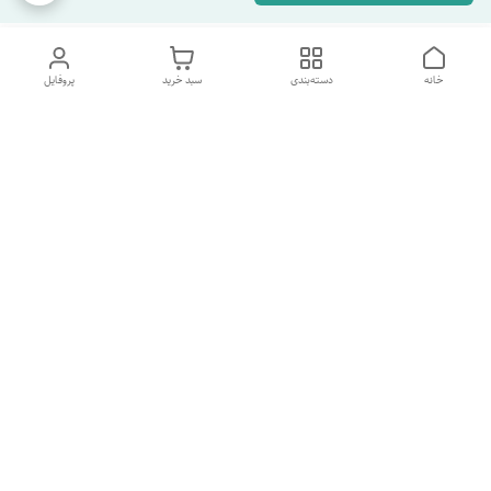
خانه
دسته‌بندی
سبد خرید
پروفایل
دسترسی سریع
تماس با ما
شکایات
درباره ما
قوانین و مقررات
سیاست حریم خصوصی
شماره پشتیبانی تلگرام 09960969095
شماره پشتیبانی واتس اپ 09391978733
شماره تماس
09960969095