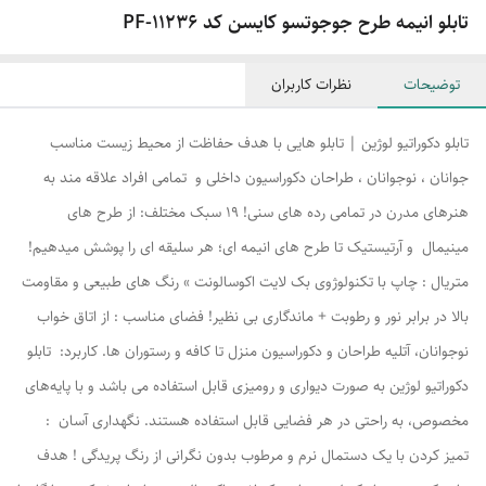
تابلو انیمه طرح جوجوتسو کایسن کد PF-11236
توضیحات
نظرات کاربران
تابلو دکوراتیو لوژین | تابلو هایی با هدف حفاظت از محیط زیست مناسب
جوانان ، نوجوانان ، طراحان دکوراسیون داخلی و تمامی افراد علاقه مند به
هنرهای مدرن در تمامی رده های سنی! ۱۹ سبک مختلف: از طرح های
مینیمال و آرتیستیک تا طرح های انیمه ای؛ هر سلیقه ای را پوشش میدهیم!
متریال : چاپ با تکنولوژوی بک لایت اکوسالونت » رنگ های طبیعی و مقاومت
بالا در برابر نور و رطوبت + ماندگاری بی نظیر! فضای مناسب : از اتاق خواب
نوجوانان، آتلیه طراحان و دکوراسیون منزل تا کافه و رستوران ها. کاربرد: تابلو
دکوراتیو لوژین به صورت دیواری و رومیزی قابل استفاده می باشد و با پایه‌های
مخصوص، به راحتی در هر فضایی قابل استفاده هستند. نگهداری آسان :
تمیز کردن با یک دستمال نرم و مرطوب بدون نگرانی از رنگ پریدگی ! هدف