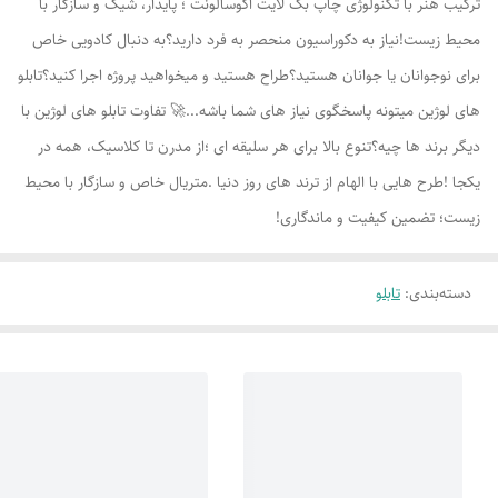
ترکیب هنر با تکنولوژی چاپ بک لایت اکوسالونت ؛ پایدار، شیک و سازگار با
محیط زیست!نیاز به دکوراسیون منحصر به فرد دارید؟به دنبال کادویی خاص
برای نوجوانان یا جوانان هستید؟طراح هستید و میخواهید پروژه اجرا کنید؟تابلو
های لوژين میتونه پاسخگوی نیاز های شما باشه...🚀 تفاوت تابلو های لوژين با
دیگر برند ها چیه؟تنوع بالا برای هر سلیقه ای ؛از مدرن تا کلاسیک، همه در
یکجا !طرح هایی با الهام از ترند های روز دنیا .متریال خاص و سازگار با محیط
زیست؛ تضمین کیفیت و ماندگاری!
دسته‌بندی
:
تابلو