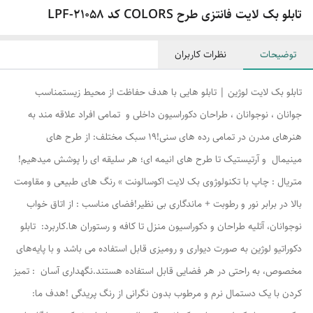
تابلو بک لایت فانتزی طرح COLORS کد LPF-21058
توضیحات
نظرات کاربران
تابلو بک لایت لوژین | تابلو هایی با هدف حفاظت از محیط زیستمناسب
جوانان ، نوجوانان ، طراحان دکوراسیون داخلی و تمامی افراد علاقه مند به
هنرهای مدرن در تمامی رده های سنی!۱۹ سبک مختلف: از طرح های
مینیمال و آرتیستیک تا طرح های انیمه ای؛ هر سلیقه ای را پوشش میدهیم!
متریال : چاپ با تکنولوژوی بک لایت اکوسالونت » رنگ های طبیعی و مقاومت
بالا در برابر نور و رطوبت + ماندگاری بی نظیر!فضای مناسب : از اتاق خواب
نوجوانان، آتلیه طراحان و دکوراسیون منزل تا کافه و رستوران ها.کاربرد: تابلو
دکوراتیو لوژین به صورت دیواری و رومیزی قابل استفاده می باشد و با پایه‌های
مخصوص، به راحتی در هر فضایی قابل استفاده هستند.نگهداری آسان : تمیز
کردن با یک دستمال نرم و مرطوب بدون نگرانی از رنگ پریدگی !هدف ما: