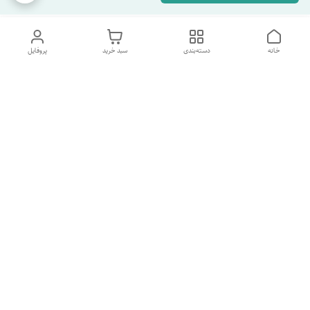
خانه
دسته‌بندی
سبد خرید
پروفایل
دسترسی سریع
تماس با ما
شکایات
درباره ما
قوانین و مقررات
سیاست حریم خصوصی
شماره پشتیبانی تلگرام 09960969095
شماره پشتیبانی واتس اپ 09391978733
شماره تماس
09960969095