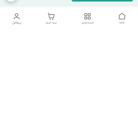
خانه
دسته‌بندی
سبد خرید
پروفایل
دسترسی سریع
تماس با ما
شکایات
درباره ما
قوانین و مقررات
سیاست حریم خصوصی
شماره پشتیبانی تلگرام 09960969095
شماره پشتیبانی واتس اپ 09391978733
شماره تماس
09960969095