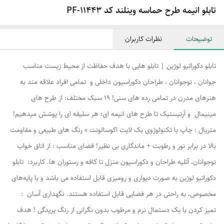
تابلو انیمه طرح حماسه وینلند کد PF-11443
توضیحات
نظرات کاربران
تابلو دکوراتیو لوژین | تابلو هایی با هدف حفاظت از محیط زیست مناسب
جوانان ، نوجوانان ، طراحان دکوراسیون داخلی و تمامی افراد علاقه مند به
هنرهای مدرن در تمامی رده های سنی! ۱۹ سبک مختلف: از طرح های
مینیمال و آرتیستیک تا طرح های انیمه ای؛ هر سلیقه ای را پوشش میدهیم!
متریال : چاپ با تکنولوژوی بک لایت اکوسالونت » رنگ های طبیعی و مقاومت
بالا در برابر نور و رطوبت + ماندگاری بی نظیر! فضای مناسب : از اتاق خواب
نوجوانان، آتلیه طراحان و دکوراسیون منزل تا کافه و رستوران ها. کاربرد: تابلو
دکوراتیو لوژین به صورت دیواری و رومیزی قابل استفاده می باشد و با پایه‌های
مخصوص، به راحتی در هر فضایی قابل استفاده هستند. نگهداری آسان :
تمیز کردن با یک دستمال نرم و مرطوب بدون نگرانی از رنگ پریدگی ! هدف