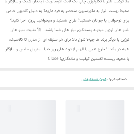
ما: ترکیب هنر با تکنولوژی چاپ بک لایت اکوسالونت ؛ پایدار، شیک و سازگار با
محیط زیست! نیاز به دکوراسیون منحصر به فرد دارید؟ به دنبال کادویی خاص
برای نوجوانان یا جوانان هستید؟ طراح هستید و میخواهید پروژه اجرا کنید؟
تابلو های لوژين میتونه پاسخگوی نیاز های شما باشه… 🚀 تفاوت تابلو های
لوژين با دیگر برند ها چیه؟ تنوع بالا برای هر سلیقه ای ؛از مدرن تا کلاسیک،
همه در یکجا ! طرح هایی با الهام از ترند های روز دنیا . متریال خاص و سازگار
با محیط زیست؛ تضمین کیفیت و ماندگاری! Close
دسته‌بندی
:
بدون دسته‌بندی