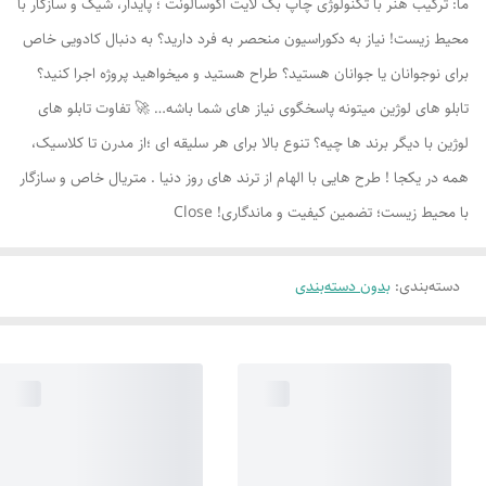
ما: ترکیب هنر با تکنولوژی چاپ بک لایت اکوسالونت ؛ پایدار، شیک و سازگار با
محیط زیست! نیاز به دکوراسیون منحصر به فرد دارید؟ به دنبال کادویی خاص
برای نوجوانان یا جوانان هستید؟ طراح هستید و میخواهید پروژه اجرا کنید؟
تابلو های لوژين میتونه پاسخگوی نیاز های شما باشه… 🚀 تفاوت تابلو های
لوژين با دیگر برند ها چیه؟ تنوع بالا برای هر سلیقه ای ؛از مدرن تا کلاسیک،
همه در یکجا ! طرح هایی با الهام از ترند های روز دنیا . متریال خاص و سازگار
با محیط زیست؛ تضمین کیفیت و ماندگاری! Close
دسته‌بندی
:
بدون دسته‌بندی