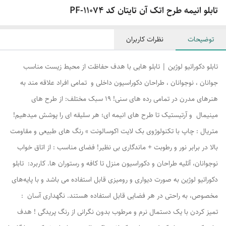
تابلو انیمه طرح اتک آن تایتان کد PF-11074
توضیحات
نظرات کاربران
تابلو دکوراتیو لوژین | تابلو هایی با هدف حفاظت از محیط زیست مناسب
جوانان ، نوجوانان ، طراحان دکوراسیون داخلی و تمامی افراد علاقه مند به
هنرهای مدرن در تمامی رده های سنی! ۱۹ سبک مختلف: از طرح های
مینیمال و آرتیستیک تا طرح های انیمه ای؛ هر سلیقه ای را پوشش میدهیم!
متریال : چاپ با تکنولوژوی بک لایت اکوسالونت » رنگ های طبیعی و مقاومت
بالا در برابر نور و رطوبت + ماندگاری بی نظیر! فضای مناسب : از اتاق خواب
نوجوانان، آتلیه طراحان و دکوراسیون منزل تا کافه و رستوران ها. کاربرد: تابلو
دکوراتیو لوژین به صورت دیواری و رومیزی قابل استفاده می باشد و با پایه‌های
مخصوص، به راحتی در هر فضایی قابل استفاده هستند. نگهداری آسان :
تمیز کردن با یک دستمال نرم و مرطوب بدون نگرانی از رنگ پریدگی ! هدف