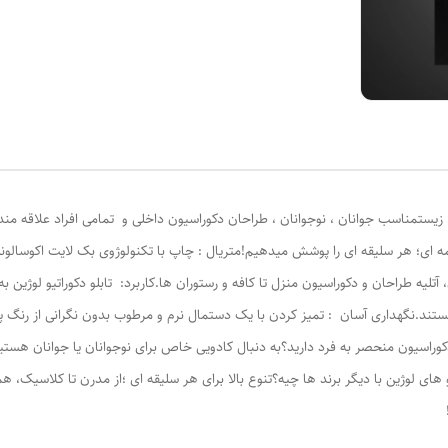
 ای؛ هر سلیقه ای را پوشش میدهیم!متریال : چاپ با تکنولوژوی بک لایت اکوسالونت 
تلیه طراحان و دکوراسیون منزل تا کافه و رستوران ها.کاربرد: تابلو دکوراتیو لوژین 
تند.نگهداری آسان : تمیز کردن با یک دستمال نرم و مرطوب بدون نگرانی از رنگ پ
دکوراسیون منحصر به فرد دارید؟به دنبال کادویی خاص برای نوجوانان یا جوانان هستی
های لوژين با دیگر برند ها چیه؟تنوع بالا برای هر سلیقه ای ؛از مدرن تا کلاسیک، همه 