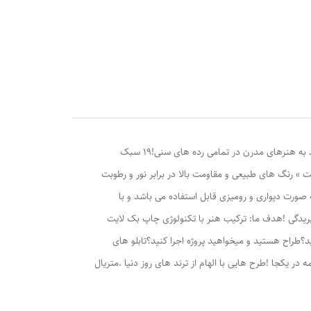
تابلو بک لایت لوژین | تابلو هایی با هدف حفاظت از محیط زیستمناسب جوانان ، نوجوانان ، طراحان دکوراسیون داخلی و تمامی افراد علاقه مند به هنرهای مدرن در تمامی رده های سنی!۱۹ سبک
» رنگ های طبیعی و مقاومت بالا در برابر نور و رطوبت
به صورت دیواری و رومیزی قابل استفاده می باشد و با
ریدگی !هدف ما: ترکیب هنر با تکنولوژی چاپ بک لایت
د؟طراح هستید و میخواهید پروژه اجرا کنید؟تابلو های
در یکجا !طرح هایی با الهام از ترند های روز دنیا .متریال