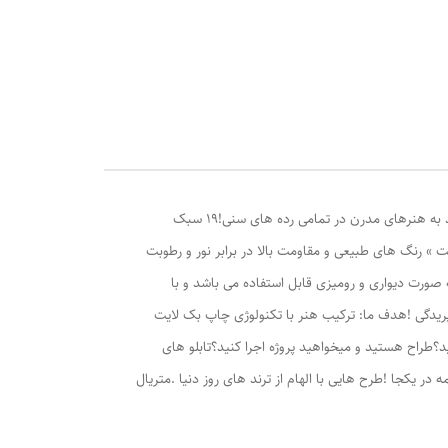
تابلو بک لایت لوژین | تابلو هایی با هدف حفاظت از محیط زیستمناسب جوانان ، نوجوانان ، طراحان دکوراسیون داخلی و تمامی افراد علاقه مند به هنرهای مدرن در تمامی رده های سنی!۱۹ سبک
» رنگ های طبیعی و مقاومت بالا در برابر نور و رطوبت
به صورت دیواری و رومیزی قابل استفاده می باشد و با
ریدگی !هدف ما: ترکیب هنر با تکنولوژی چاپ بک لایت
د؟طراح هستید و میخواهید پروژه اجرا کنید؟تابلو های
در یکجا !طرح هایی با الهام از ترند های روز دنیا .متریال