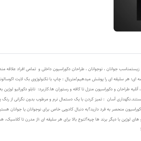
 ای؛ هر سلیقه ای را پوشش میدهیم!متریال : چاپ با تکنولوژوی بک لایت اکوسالونت 
تلیه طراحان و دکوراسیون منزل تا کافه و رستوران ها.کاربرد: تابلو دکوراتیو لوژین 
تند.نگهداری آسان : تمیز کردن با یک دستمال نرم و مرطوب بدون نگرانی از رنگ پ
دکوراسیون منحصر به فرد دارید؟به دنبال کادویی خاص برای نوجوانان یا جوانان هستی
های لوژين با دیگر برند ها چیه؟تنوع بالا برای هر سلیقه ای ؛از مدرن تا کلاسیک، همه 