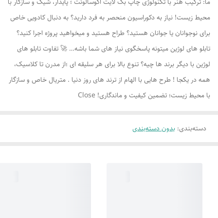
ما: ترکیب هنر با تکنولوژی چاپ بک لایت اکوسالونت ؛ پایدار، شیک و سازگار با
محیط زیست! نیاز به دکوراسیون منحصر به فرد دارید؟ به دنبال کادویی خاص
برای نوجوانان یا جوانان هستید؟ طراح هستید و میخواهید پروژه اجرا کنید؟
تابلو های لوژين میتونه پاسخگوی نیاز های شما باشه… 🚀 تفاوت تابلو های
لوژين با دیگر برند ها چیه؟ تنوع بالا برای هر سلیقه ای ؛از مدرن تا کلاسیک،
همه در یکجا ! طرح هایی با الهام از ترند های روز دنیا . متریال خاص و سازگار
با محیط زیست؛ تضمین کیفیت و ماندگاری! Close
دسته‌بندی
:
بدون دسته‌بندی