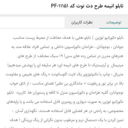
تابلو انیمه طرح دث نوت کد PF-11151
توضیحات
نظرات کاربران
تابلو دکوراتیو لوژین | تابلو هایی با هدف حفاظت از محیط زیست مناسب
جوانان ، نوجوانان ، طراحان دکوراسیون داخلی و تمامی افراد علاقه مند به
هنرهای مدرن در تمامی رده های سنی! ۱۹ سبک مختلف: از طرح های
مینیمال و آرتیستیک تا طرح های انیمه ای؛ هر سلیقه ای را پوشش میدهیم!
متریال : چاپ با تکنولوژوی بک لایت اکوسالونت » رنگ های طبیعی و مقاومت
بالا در برابر نور و رطوبت + ماندگاری بی نظیر! فضای مناسب : از اتاق خواب
نوجوانان، آتلیه طراحان و دکوراسیون منزل تا کافه و رستوران ها. کاربرد: تابلو
دکوراتیو لوژین به صورت دیواری و رومیزی قابل استفاده می باشد و با پایه‌های
مخصوص، به راحتی در هر فضایی قابل استفاده هستند. نگهداری آسان :
تمیز کردن با یک دستمال نرم و مرطوب بدون نگرانی از رنگ پریدگی ! هدف