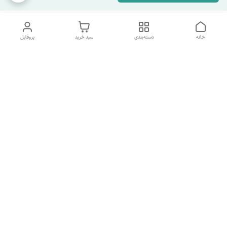
خانه
دسته‌بندی
سبد خرید
پروفایل
دسترسی سریع
تماس با ما
شکایات
درباره ما
قوانین و مقررات
سیاست حریم خصوصی
شماره پشتیبانی تلگرام 09960969095
شماره پشتیبانی واتس اپ 09391978733
شماره تماس
09960969095