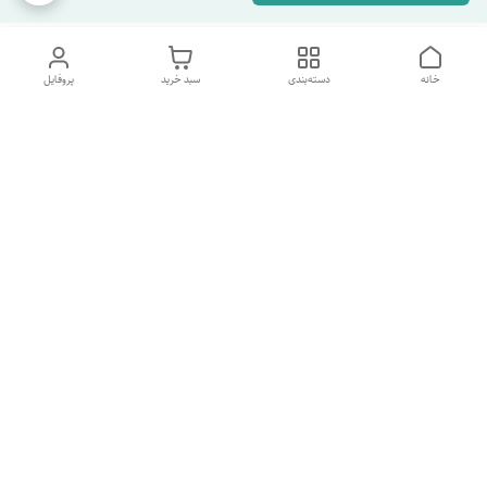
خانه
دسته‌بندی
سبد خرید
پروفایل
دسترسی سریع
تماس با ما
شکایات
درباره ما
قوانین و مقررات
سیاست حریم خصوصی
شماره پشتیبانی تلگرام 09960969095
شماره پشتیبانی واتس اپ 09391978733
شماره تماس
09960969095