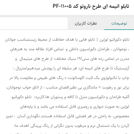
تابلو انیمه ای طرح ناروتو کد PF-11005
توضیحات
نظرات کاربران
تابلو دکوراتیو لوژین | تابلو هایی با هدف حفاظت از محیط زیستمناسب جوانان
، نوجوانان ، طراحان دکوراسیون داخلی و تمامی افراد علاقه مند به هنرهای
مدرن در تمامی رده های سنی!۱۹ سبک مختلف: از طرح های مینیمال و
آرتیستیک تا طرح های انیمه ای؛ هر سلیقه ای را پوشش میدهیم!متریال :
چاپ با تکنولوژوی بک لایت اکوسالونت » رنگ های طبیعی و مقاومت بالا در
برابر نور و رطوبت + ماندگاری بی نظیر!فضای مناسب : از اتاق خواب نوجوانان،
آتلیه طراحان و دکوراسیون منزل تا کافه و رستوران ها.کاربرد: تابلو دکوراتیو
لوژین به صورت دیواری و رومیزی قابل استفاده می باشد و با پایه‌های
مخصوص، به راحتی در هر فضایی قابل استفاده هستند.نگهداری آسان : تمیز
کردن با یک دستمال نرم و مرطوب بدون نگرانی از رنگ پریدگی !هدف ما: