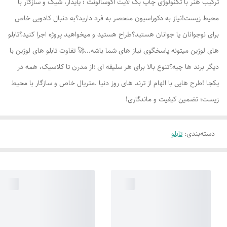
ترکیب هنر با تکنولوژی چاپ بک لایت اکوسالونت ؛ پایدار، شیک و سازگار با
محیط زیست!نیاز به دکوراسیون منحصر به فرد دارید؟به دنبال کادویی خاص
برای نوجوانان یا جوانان هستید؟طراح هستید و میخواهید پروژه اجرا کنید؟تابلو
های لوژين میتونه پاسخگوی نیاز های شما باشه...🚀 تفاوت تابلو های لوژين با
دیگر برند ها چیه؟تنوع بالا برای هر سلیقه ای ؛از مدرن تا کلاسیک، همه در
یکجا !طرح هایی با الهام از ترند های روز دنیا .متریال خاص و سازگار با محیط
زیست؛ تضمین کیفیت و ماندگاری!
دسته‌بندی
:
تابلو