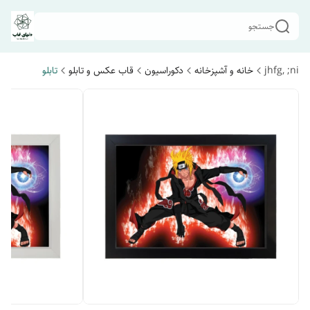
جستجو
jhfg, ;ni
خانه و آشپزخانه
دکوراسیون
قاب عکس و تابلو
تابلو