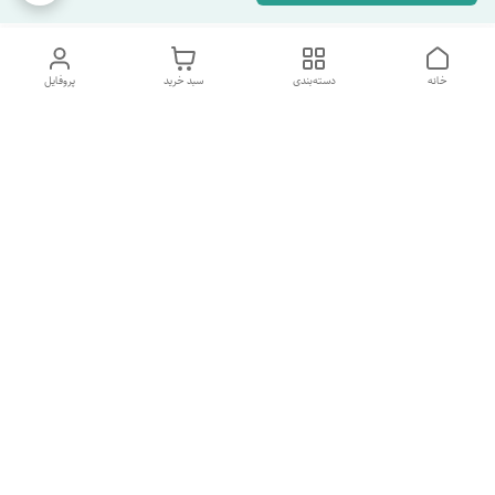
خانه
دسته‌بندی
سبد خرید
پروفایل
دسترسی سریع
تماس با ما
شکایات
درباره ما
قوانین و مقررات
سیاست حریم خصوصی
شماره پشتیبانی تلگرام 09960969095
شماره پشتیبانی واتس اپ 09391978733
شماره تماس
09960969095