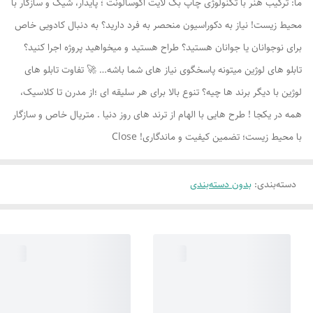
ما: ترکیب هنر با تکنولوژی چاپ بک لایت اکوسالونت ؛ پایدار، شیک و سازگار با
محیط زیست! نیاز به دکوراسیون منحصر به فرد دارید؟ به دنبال کادویی خاص
برای نوجوانان یا جوانان هستید؟ طراح هستید و میخواهید پروژه اجرا کنید؟
تابلو های لوژين میتونه پاسخگوی نیاز های شما باشه… 🚀 تفاوت تابلو های
لوژين با دیگر برند ها چیه؟ تنوع بالا برای هر سلیقه ای ؛از مدرن تا کلاسیک،
همه در یکجا ! طرح هایی با الهام از ترند های روز دنیا . متریال خاص و سازگار
با محیط زیست؛ تضمین کیفیت و ماندگاری! Close
دسته‌بندی
:
بدون دسته‌بندی