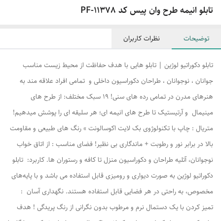
تابلو انیمه طرح وان پیس کد PF-11378
توضیحات
نظرات کاربران
تابلو دکوراتیو لوژین | تابلو هایی با هدف حفاظت از محیط زیست مناسب
جوانان ، نوجوانان ، طراحان دکوراسیون داخلی و تمامی افراد علاقه مند به
هنرهای مدرن در تمامی رده های سنی! ۱۹ سبک مختلف: از طرح های
مینیمال و آرتیستیک تا طرح های انیمه ای؛ هر سلیقه ای را پوشش میدهیم!
متریال : چاپ با تکنولوژوی بک لایت اکوسالونت » رنگ های طبیعی و مقاومت
بالا در برابر نور و رطوبت + ماندگاری بی نظیر! فضای مناسب : از اتاق خواب
نوجوانان، آتلیه طراحان و دکوراسیون منزل تا کافه و رستوران ها. کاربرد: تابلو
دکوراتیو لوژین به صورت دیواری و رومیزی قابل استفاده می باشد و با پایه‌های
مخصوص، به راحتی در هر فضایی قابل استفاده هستند. نگهداری آسان :
تمیز کردن با یک دستمال نرم و مرطوب بدون نگرانی از رنگ پریدگی ! هدف