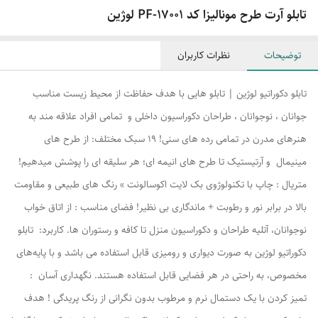
تابلو آرت طرح مونالیزا کد PF-17001 لوژین
توضیحات
نظرات کاربران
تابلو دکوراتیو لوژین | تابلو هایی با هدف حفاظت از محیط زیست مناسب
جوانان ، نوجوانان ، طراحان دکوراسیون داخلی و تمامی افراد علاقه مند به
هنرهای مدرن در تمامی رده های سنی! ۱۹ سبک مختلف: از طرح های
مینیمال و آرتیستیک تا طرح های انیمه ای؛ هر سلیقه ای را پوشش میدهیم!
متریال : چاپ با تکنولوژوی بک لایت اکوسالونت » رنگ های طبیعی و مقاومت
بالا در برابر نور و رطوبت + ماندگاری بی نظیر! فضای مناسب : از اتاق خواب
نوجوانان، آتلیه طراحان و دکوراسیون منزل تا کافه و رستوران ها. کاربرد: تابلو
دکوراتیو لوژین به صورت دیواری و رومیزی قابل استفاده می باشد و با پایه‌های
مخصوص، به راحتی در هر فضایی قابل استفاده هستند. نگهداری آسان :
تمیز کردن با یک دستمال نرم و مرطوب بدون نگرانی از رنگ پریدگی ! هدف