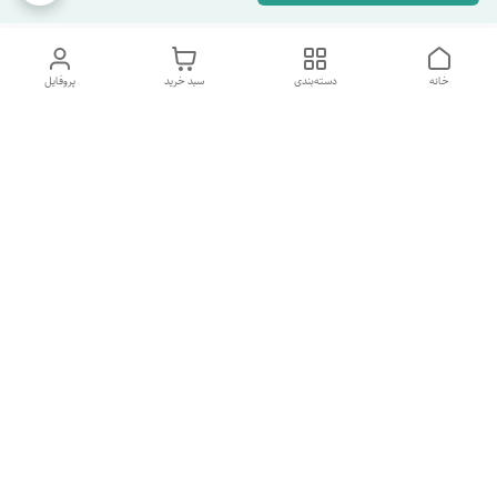
خانه
دسته‌بندی
سبد خرید
پروفایل
دسترسی سریع
تماس با ما
شکایات
درباره ما
قوانین و مقررات
سیاست حریم خصوصی
شماره پشتیبانی تلگرام 09960969095
شماره پشتیبانی واتس اپ 09391978733
شماره تماس
09960969095