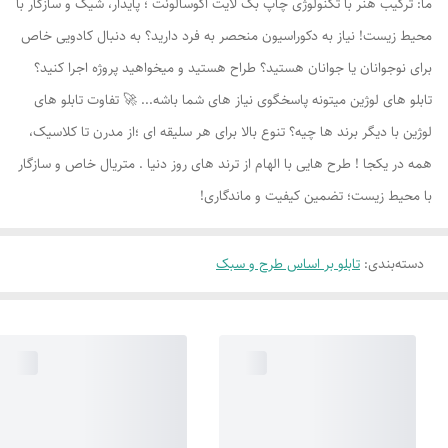
ما: ترکیب هنر با تکنولوژی چاپ بک لایت اکوسالونت ؛ پایدار، شیک و سازگار با
محیط زیست! نیاز به دکوراسیون منحصر به فرد دارید؟ به دنبال کادویی خاص
برای نوجوانان یا جوانان هستید؟ طراح هستید و میخواهید پروژه اجرا کنید؟
تابلو های لوژين میتونه پاسخگوی نیاز های شما باشه... 🚀 تفاوت تابلو های
لوژين با دیگر برند ها چیه؟ تنوع بالا برای هر سلیقه ای ؛از مدرن تا کلاسیک،
همه در یکجا ! طرح هایی با الهام از ترند های روز دنیا . متریال خاص و سازگار
با محیط زیست؛ تضمین کیفیت و ماندگاری!
دسته‌بندی
:
تابلو بر اساس طرح و سبک