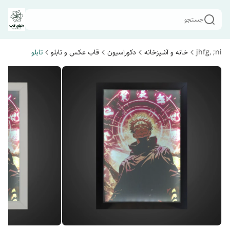
جستجو
jhfg, ;ni
خانه و آشپزخانه
دکوراسیون
قاب عکس و تابلو
تابلو