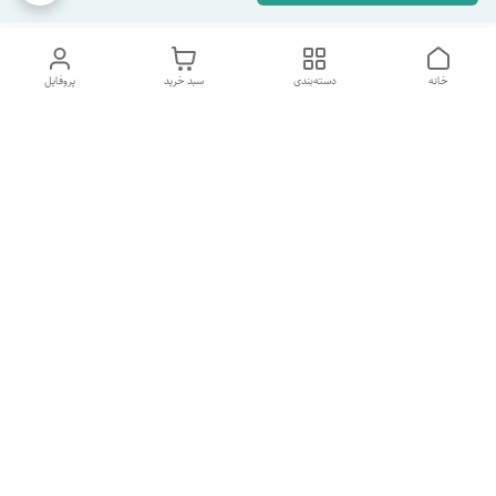
خانه
دسته‌بندی
سبد خرید
پروفایل
دسترسی سریع
تماس با ما
شکایات
درباره ما
قوانین و مقررات
سیاست حریم خصوصی
شماره پشتیبانی تلگرام 09960969095
شماره پشتیبانی واتس اپ 09391978733
شماره تماس
09960969095