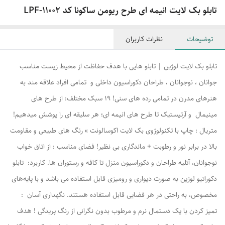
تابلو بک لایت انیمه ای طرح ریومن ساکونا کد LPF-11002
توضیحات
نظرات کاربران
تابلو بک لایت لوژین | تابلو هایی با هدف حفاظت از محیط زیست مناسب
جوانان ، نوجوانان ، طراحان دکوراسیون داخلی و تمامی افراد علاقه مند به
هنرهای مدرن در تمامی رده های سنی! ۱۹ سبک مختلف: از طرح های
مینیمال و آرتیستیک تا طرح های انیمه ای؛ هر سلیقه ای را پوشش میدهیم!
متریال : چاپ با تکنولوژوی بک لایت اکوسالونت » رنگ های طبیعی و مقاومت
بالا در برابر نور و رطوبت + ماندگاری بی نظیر! فضای مناسب : از اتاق خواب
نوجوانان، آتلیه طراحان و دکوراسیون منزل تا کافه و رستوران ها. کاربرد: تابلو
دکوراتیو لوژین به صورت دیواری و رومیزی قابل استفاده می باشد و با پایه‌های
مخصوص، به راحتی در هر فضایی قابل استفاده هستند. نگهداری آسان :
تمیز کردن با یک دستمال نرم و مرطوب بدون نگرانی از رنگ پریدگی ! هدف