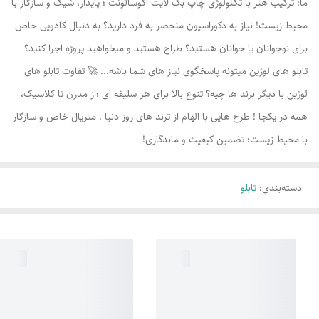
ما: ترکیب هنر با تکنولوژی چاپ بک لایت اکوسالونت ؛ پایدار، شیک و سازگار با
محیط زیست! نیاز به دکوراسیون منحصر به فرد دارید؟ به دنبال کادویی خاص
برای نوجوانان یا جوانان هستید؟ طراح هستید و میخواهید پروژه اجرا کنید؟
تابلو های لوژين میتونه پاسخگوی نیاز های شما باشه... 🚀 تفاوت تابلو های
لوژين با دیگر برند ها چیه؟ تنوع بالا برای هر سلیقه ای ؛از مدرن تا کلاسیک،
همه در یکجا ! طرح هایی با الهام از ترند های روز دنیا . متریال خاص و سازگار
با محیط زیست؛ تضمین کیفیت و ماندگاری!
دسته‌بندی
:
تابلو