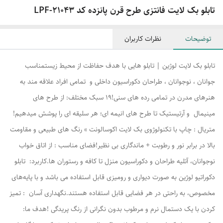
تابلو بک لایت فانتزی طرح قرن پانزده کد LPF-21043
توضیحات
نظرات کاربران
تابلو بک لایت لوژین | تابلو هایی با هدف حفاظت از محیط زیستمناسب
جوانان ، نوجوانان ، طراحان دکوراسیون داخلی و تمامی افراد علاقه مند به
هنرهای مدرن در تمامی رده های سنی!۱۹ سبک مختلف: از طرح های
مینیمال و آرتیستیک تا طرح های انیمه ای؛ هر سلیقه ای را پوشش میدهیم!
متریال : چاپ با تکنولوژوی بک لایت اکوسالونت » رنگ های طبیعی و مقاومت
بالا در برابر نور و رطوبت + ماندگاری بی نظیر!فضای مناسب : از اتاق خواب
نوجوانان، آتلیه طراحان و دکوراسیون منزل تا کافه و رستوران ها.کاربرد: تابلو
دکوراتیو لوژین به صورت دیواری و رومیزی قابل استفاده می باشد و با پایه‌های
مخصوص، به راحتی در هر فضایی قابل استفاده هستند.نگهداری آسان : تمیز
کردن با یک دستمال نرم و مرطوب بدون نگرانی از رنگ پریدگی !هدف ما: