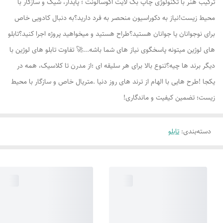
ترکیب هنر با تکنولوژی چاپ بک لایت اکوسالونت ؛ پایدار، شیک و سازگار با
محیط زیست!نیاز به دکوراسیون منحصر به فرد دارید؟به دنبال کادویی خاص
برای نوجوانان یا جوانان هستید؟طراح هستید و میخواهید پروژه اجرا کنید؟تابلو
های لوژين میتونه پاسخگوی نیاز های شما باشه...🚀 تفاوت تابلو های لوژين با
دیگر برند ها چیه؟تنوع بالا برای هر سلیقه ای ؛از مدرن تا کلاسیک، همه در
یکجا !طرح هایی با الهام از ترند های روز دنیا .متریال خاص و سازگار با محیط
زیست؛ تضمین کیفیت و ماندگاری!
دسته‌بندی
:
تابلو