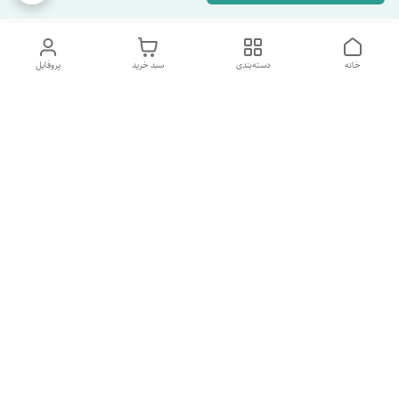
خانه
دسته‌بندی
سبد خرید
پروفایل
دسترسی سریع
تماس با ما
شکایات
درباره ما
قوانین و مقررات
سیاست حریم خصوصی
شماره پشتیبانی تلگرام 09960969095
شماره پشتیبانی واتس اپ 09391978733
شماره تماس
09960969095