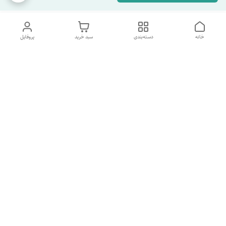
خانه
دسته‌بندی
سبد خرید
پروفایل
دسترسی سریع
تماس با ما
شکایات
درباره ما
قوانین و مقررات
سیاست حریم خصوصی
شماره پشتیبانی تلگرام 09960969095
شماره پشتیبانی واتس اپ 09391978733
شماره تماس
09960969095