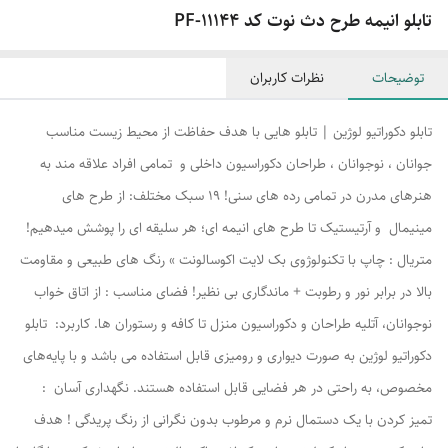
تابلو انیمه طرح دث نوت کد PF-11144
توضیحات
نظرات کاربران
تابلو دکوراتیو لوژین | تابلو هایی با هدف حفاظت از محیط زیست مناسب
جوانان ، نوجوانان ، طراحان دکوراسیون داخلی و تمامی افراد علاقه مند به
هنرهای مدرن در تمامی رده های سنی! ۱۹ سبک مختلف: از طرح های
مینیمال و آرتیستیک تا طرح های انیمه ای؛ هر سلیقه ای را پوشش میدهیم!
متریال : چاپ با تکنولوژوی بک لایت اکوسالونت » رنگ های طبیعی و مقاومت
بالا در برابر نور و رطوبت + ماندگاری بی نظیر! فضای مناسب : از اتاق خواب
نوجوانان، آتلیه طراحان و دکوراسیون منزل تا کافه و رستوران ها. کاربرد: تابلو
دکوراتیو لوژین به صورت دیواری و رومیزی قابل استفاده می باشد و با پایه‌های
مخصوص، به راحتی در هر فضایی قابل استفاده هستند. نگهداری آسان :
تمیز کردن با یک دستمال نرم و مرطوب بدون نگرانی از رنگ پریدگی ! هدف