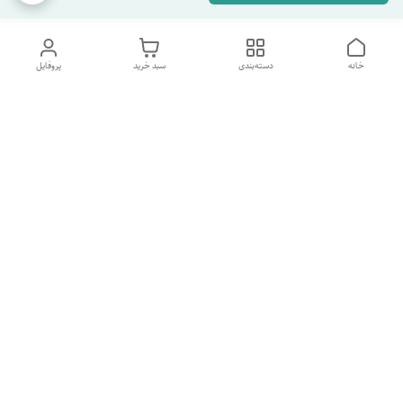
خانه
دسته‌بندی
سبد خرید
پروفایل
دسترسی سریع
تماس با ما
شکایات
درباره ما
قوانین و مقررات
سیاست حریم خصوصی
شماره پشتیبانی تلگرام 09960969095
شماره پشتیبانی واتس اپ 09391978733
شماره تماس
09960969095