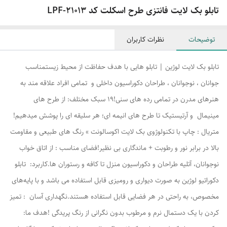
تابلو بک لایت فانتزی طرح اسکلت کد LPF-21013
توضیحات
نظرات کاربران
تابلو بک لایت لوژین | تابلو هایی با هدف حفاظت از محیط زیستمناسب
جوانان ، نوجوانان ، طراحان دکوراسیون داخلی و تمامی افراد علاقه مند به
هنرهای مدرن در تمامی رده های سنی!۱۹ سبک مختلف: از طرح های
مینیمال و آرتیستیک تا طرح های انیمه ای؛ هر سلیقه ای را پوشش میدهیم!
متریال : چاپ با تکنولوژوی بک لایت اکوسالونت » رنگ های طبیعی و مقاومت
بالا در برابر نور و رطوبت + ماندگاری بی نظیر!فضای مناسب : از اتاق خواب
نوجوانان، آتلیه طراحان و دکوراسیون منزل تا کافه و رستوران ها.کاربرد: تابلو
دکوراتیو لوژین به صورت دیواری و رومیزی قابل استفاده می باشد و با پایه‌های
مخصوص، به راحتی در هر فضایی قابل استفاده هستند.نگهداری آسان : تمیز
کردن با یک دستمال نرم و مرطوب بدون نگرانی از رنگ پریدگی !هدف ما: