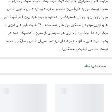
ترکیب هنر با تکنولوژی چاپ بک لایت اکوسالونت ؛ پایدار، شیک و سازگار با
محیط زیست!نیاز به دکوراسیون منحصر به فرد دارید؟به دنبال کادویی خاص
برای نوجوانان یا جوانان هستید؟طراح هستید و میخواهید پروژه اجرا کنید؟تابلو
های لوژين میتونه پاسخگوی نیاز های شما باشه...🚀 تفاوت تابلو های لوژين با
دیگر برند ها چیه؟تنوع بالا برای هر سلیقه ای ؛از مدرن تا کلاسیک، همه در
یکجا !طرح هایی با الهام از ترند های روز دنیا .متریال خاص و سازگار با محیط
زیست؛ تضمین کیفیت و ماندگاری!
دسته‌بندی
:
تابلو