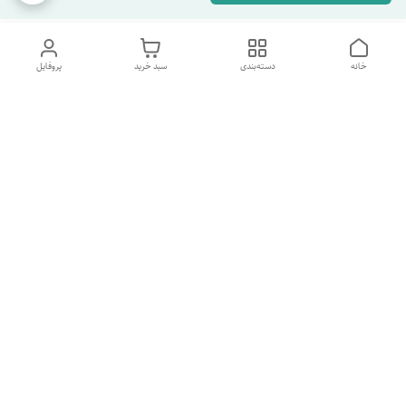
خانه
دسته‌بندی
سبد خرید
پروفایل
دسترسی سریع
تماس با ما
شکایات
درباره ما
قوانین و مقررات
سیاست حریم خصوصی
شماره پشتیبانی تلگرام 09960969095
شماره پشتیبانی واتس اپ 09391978733
شماره تماس
09960969095