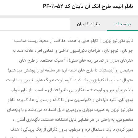
تابلو انیمه طرح اتک آن تایتان کد PF-11052
توضیحات
نظرات کاربران
تابلو دکوراتیو لوژین | تابلو هایی با هدف حفاظت از محیط زیست مناسب
جوانان ، نوجوانان ، طراحان دکوراسیون داخلی و تمامی افراد علاقه مند به
هنرهای مدرن در تمامی رده های سنی! ۱۹ سبک مختلف: از طرح های
مینیمال و آرتیستیک تا طرح های انیمه ای؛ هر سلیقه ای را پوشش میدهیم!
متریال : چاپ با تکنولوژوی بک لایت اکوسالونت » رنگ های طبیعی و مقاومت
بالا در برابر نور و رطوبت + ماندگاری بی نظیر! فضای مناسب : از اتاق خواب
نوجوانان، آتلیه طراحان و دکوراسیون منزل تا کافه و رستوران ها. کاربرد: تابلو
دکوراتیو لوژین به صورت دیواری و رومیزی قابل استفاده می باشد و با پایه‌های
مخصوص، به راحتی در هر فضایی قابل استفاده هستند. نگهداری آسان :
تمیز کردن با یک دستمال نرم و مرطوب بدون نگرانی از رنگ پریدگی ! هدف