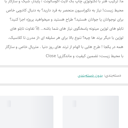
ما: ترکیب هنر با تکنولوژی چاپ بک لایت اکوسالونت ؛ پایدار، شیک و سازگار با
محیط زیست! نیاز به دکوراسیون منحصر به فرد دارید؟ به دنبال کادویی خاص
برای نوجوانان یا جوانان هستید؟ طراح هستید و میخواهید پروژه اجرا کنید؟
تابلو های لوژين میتونه پاسخگوی نیاز های شما باشه… 🚀 تفاوت تابلو های
لوژين با دیگر برند ها چیه؟ تنوع بالا برای هر سلیقه ای ؛از مدرن تا کلاسیک،
همه در یکجا ! طرح هایی با الهام از ترند های روز دنیا . متریال خاص و سازگار
با محیط زیست؛ تضمین کیفیت و ماندگاری! Close
دسته‌بندی
:
بدون دسته‌بندی