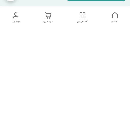
خانه
دسته‌بندی
سبد خرید
پروفایل
دسترسی سریع
تماس با ما
شکایات
درباره ما
قوانین و مقررات
سیاست حریم خصوصی
شماره پشتیبانی تلگرام 09960969095
شماره پشتیبانی واتس اپ 09391978733
شماره تماس
09960969095