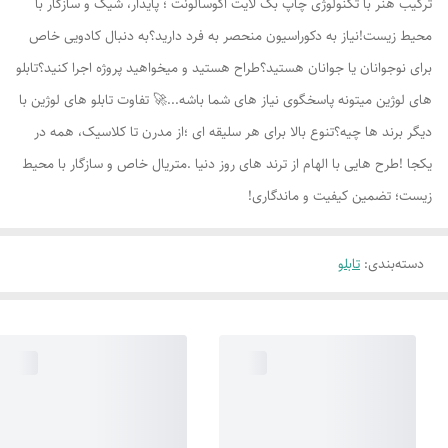
ترکیب هنر با تکنولوژی چاپ بک لایت اکوسالونت ؛ پایدار، شیک و سازگار با
محیط زیست!نیاز به دکوراسیون منحصر به فرد دارید؟به دنبال کادویی خاص
برای نوجوانان یا جوانان هستید؟طراح هستید و میخواهید پروژه اجرا کنید؟تابلو
های لوژين میتونه پاسخگوی نیاز های شما باشه...🚀 تفاوت تابلو های لوژين با
دیگر برند ها چیه؟تنوع بالا برای هر سلیقه ای ؛از مدرن تا کلاسیک، همه در
یکجا !طرح هایی با الهام از ترند های روز دنیا .متریال خاص و سازگار با محیط
زیست؛ تضمین کیفیت و ماندگاری!
دسته‌بندی
:
تابلو