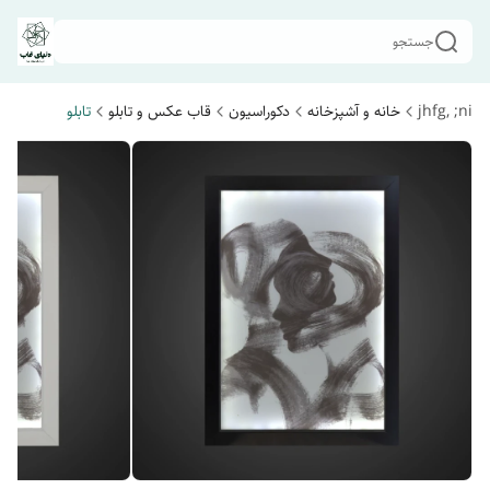
جستجو
jhfg, ;ni
خانه و آشپزخانه
دکوراسیون
قاب عکس و تابلو
تابلو