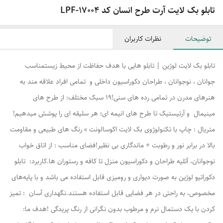
تابلو بک لایت آرت طرح انسان کد LPF-17004
توضیحات
نظرات کاربران
تابلو بک لایت لوژین | تابلو هایی با هدف حفاظت از محیط زیستمناسب
جوانان ، نوجوانان ، طراحان دکوراسیون داخلی و تمامی افراد علاقه مند به
هنرهای مدرن در تمامی رده های سنی!۱۹ سبک مختلف: از طرح های
مینیمال و آرتیستیک تا طرح های انیمه ای؛ هر سلیقه ای را پوشش میدهیم!
متریال : چاپ با تکنولوژوی بک لایت اکوسالونت » رنگ های طبیعی و مقاومت
بالا در برابر نور و رطوبت + ماندگاری بی نظیر!فضای مناسب : از اتاق خواب
نوجوانان، آتلیه طراحان و دکوراسیون منزل تا کافه و رستوران ها.کاربرد: تابلو
دکوراتیو لوژین به صورت دیواری و رومیزی قابل استفاده می باشد و با پایه‌های
مخصوص، به راحتی در هر فضایی قابل استفاده هستند.نگهداری آسان : تمیز
کردن با یک دستمال نرم و مرطوب بدون نگرانی از رنگ پریدگی !هدف ما: