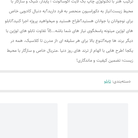
ترکیب هنر با تکنولوژی چاپ بک لایت اکوسالونت ؛ پایدار، شیک و سازگار با
محیط زیست!نیاز به دکوراسیون منحصر به فرد دارید؟به دنبال کادویی خاص
برای نوجوانان یا جوانان هستید؟طراح هستید و میخواهید پروژه اجرا کنید؟تابلو
های لوژين میتونه پاسخگوی نیاز های شما باشه...🚀 تفاوت تابلو های لوژين با
دیگر برند ها چیه؟تنوع بالا برای هر سلیقه ای ؛از مدرن تا کلاسیک، همه در
یکجا !طرح هایی با الهام از ترند های روز دنیا .متریال خاص و سازگار با محیط
زیست؛ تضمین کیفیت و ماندگاری!
دسته‌بندی
:
تابلو