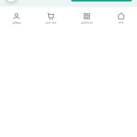
خانه
دسته‌بندی
سبد خرید
پروفایل
دسترسی سریع
تماس با ما
شکایات
درباره ما
قوانین و مقررات
سیاست حریم خصوصی
شماره پشتیبانی تلگرام 09960969095
شماره پشتیبانی واتس اپ 09391978733
شماره تماس
09960969095