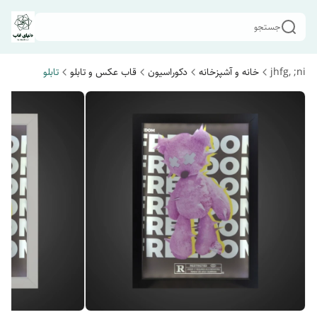
جستجو
jhfg, ;ni
خانه و آشپزخانه
دکوراسیون
قاب عکس و تابلو
تابلو