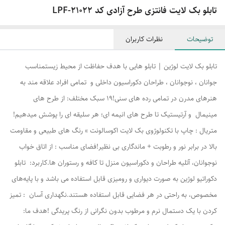
تابلو بک لایت فانتزی طرح آزادی کد LPF-21022
توضیحات
نظرات کاربران
تابلو بک لایت لوژین | تابلو هایی با هدف حفاظت از محیط زیستمناسب
جوانان ، نوجوانان ، طراحان دکوراسیون داخلی و تمامی افراد علاقه مند به
هنرهای مدرن در تمامی رده های سنی!۱۹ سبک مختلف: از طرح های
مینیمال و آرتیستیک تا طرح های انیمه ای؛ هر سلیقه ای را پوشش میدهیم!
متریال : چاپ با تکنولوژوی بک لایت اکوسالونت » رنگ های طبیعی و مقاومت
بالا در برابر نور و رطوبت + ماندگاری بی نظیر!فضای مناسب : از اتاق خواب
نوجوانان، آتلیه طراحان و دکوراسیون منزل تا کافه و رستوران ها.کاربرد: تابلو
دکوراتیو لوژین به صورت دیواری و رومیزی قابل استفاده می باشد و با پایه‌های
مخصوص، به راحتی در هر فضایی قابل استفاده هستند.نگهداری آسان : تمیز
کردن با یک دستمال نرم و مرطوب بدون نگرانی از رنگ پریدگی !هدف ما: